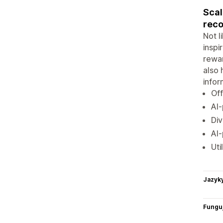
Scal
rec
Not l
inspi
rewar
also 
infor
Off
AI-
Div
AI-
Uti
Jazyk
Funguj