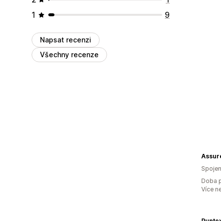
1
9
Napsat recenzi
Všechny recenze
Assur
Spojen
Doba p
Více n
Puptex