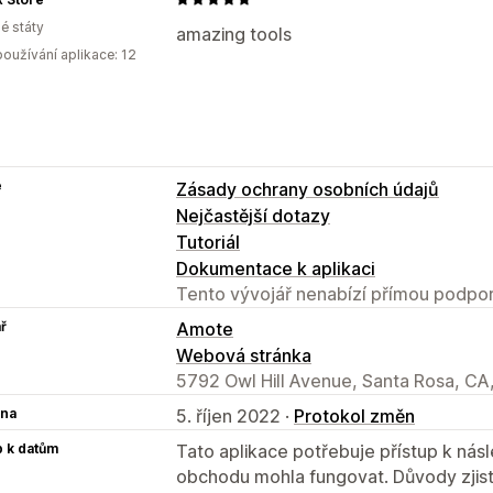
é státy
amazing tools
oužívání aplikace: 12
e
Zásady ochrany osobních údajů
Nejčastější dotazy
Tutoriál
Dokumentace k aplikaci
Tento vývojář nenabízí přímou podpor
ř
Amote
Webová stránka
5792 Owl Hill Avenue, Santa Rosa, CA
na
5. říjen 2022 ·
Protokol změn
p k datům
Tato aplikace potřebuje přístup k ná
obchodu mohla fungovat. Důvody zjist