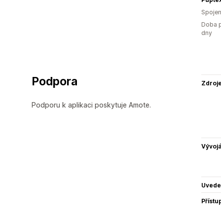
Spojen
Doba p
dny
Podpora
Zdroj
Podporu k aplikaci poskytuje Amote.
Vývojá
Uvede
Přístu