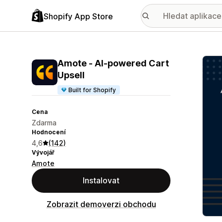
Shopify App Store
Galer
Amote ‑ AI‑powered Cart
Upsell
Built for Shopify
Cena
Zdarma
Hodnocení
4,6
(142)
Vývojář
Amote
Instalovat
Zobrazit demoverzi obchodu