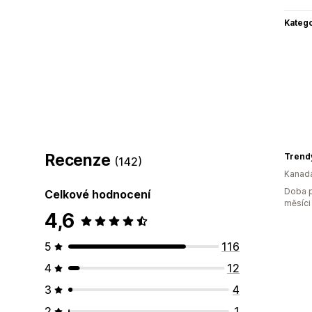
Katego
Recenze
Trend
(142)
Kanad
Doba p
Celkové hodnocení
měsíci
4,6
5
116
4
12
3
4
2
1