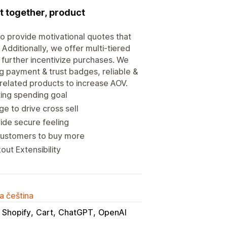
t together, product
 to provide motivational quotes that
dditionally, we offer multi-tiered
 further incentivize purchases. We
ng payment & trust badges, reliable &
 related products to increase AOV.
ting spending goal
 to drive cross sell
ide secure feeling
customers to buy more
out Extensibility
a čeština
 Shopify
Cart
ChatGPT
OpenAI