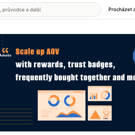
Procházet 
ie propagovaných obrázků