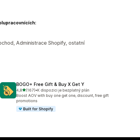
olupracovnících:
bchod, Administrace Shopify, ostatní
BOGO+ Free Gift & Buy X Get Y
z 5 hvězd
4,8
(167)
•
K dispozici je bezplatný plán
Celkový počet recenzí: 167
Boost AOV with buy one get one, discount, free gift
promotions
Built for Shopify