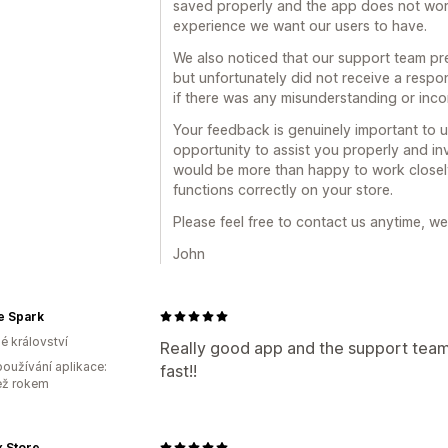
saved properly and the app does not work
Geolokace
Segmentace
Označování
experience we want our users to have.
Analytika
Vykazování
Analytika
A/​B testování
A/​B testování
Míry prokliku
Konverz
We also noticed that our support team pr
but unfortunately did not receive a respo
Návrhy optimalizace
Výkonnost trych
if there was any misunderstanding or inc
Your feedback is genuinely important to u
opportunity to assist you properly and inv
would be more than happy to work closel
functions correctly on your store.
Please feel free to contact us anytime, we
John
e Spark
é království
Really good app and the support team i
oužívání aplikace:
fast!!
ež rokem
 Store