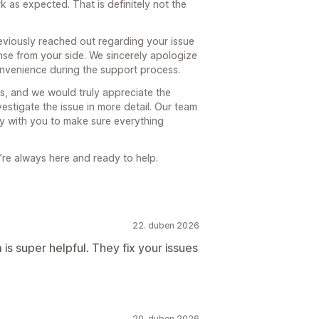
 as expected. That is definitely not the
 štítky
Filtrování
Sledování
Rozhraní API a webhooky
ní poměry
Výkonnost doporučení
eviously reached out regarding your issue
nse from your side. We sincerely apologize
týře
onvenience during the support process.
s, and we would truly appreciate the
estigate the issue in more detail. Our team
y with you to make sure everything
’re always here and ready to help.
22. duben 2026
s super helpful. They fix your issues
20. duben 2026