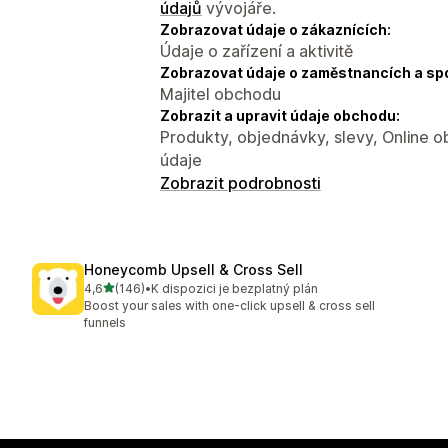
údajů
vývojáře.
Zobrazovat údaje o zákaznících:
Údaje o zařízení a aktivitě
Zobrazovat údaje o zaměstnancích a sp
Majitel obchodu
Zobrazit a upravit údaje obchodu:
Produkty, objednávky, slevy, Online o
údaje
Zobrazit podrobnosti
Honeycomb Upsell & Cross Sell
z 5 hvězd
4,6
(146)
•
K dispozici je bezplatný plán
Celkový počet recenzí: 146
Boost your sales with one-click upsell & cross sell
funnels