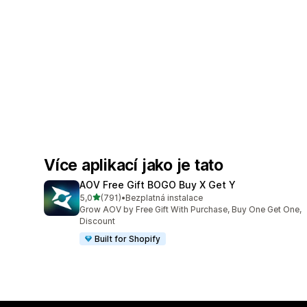
Více aplikací jako je tato
AOV Free Gift BOGO Buy X Get Y
z 5 hvězd
5,0
(791)
•
Bezplatná instalace
Celkový počet recenzí: 791
Grow AOV by Free Gift With Purchase, Buy One Get One,
Discount
Built for Shopify