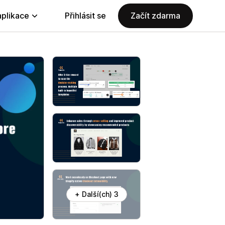
aplikace
Přihlásit se
Začít zdarma
+ Další(ch) 3