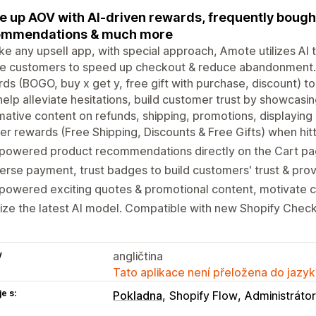
e up AOV with AI-driven rewards, frequently bough
ommendations & much more
ike any upsell app, with special approach, Amote utilizes AI
re customers to speed up checkout & reduce abandonment. A
ds (BOGO, buy x get y, free gift with purchase, discount) to
help alleviate hesitations, build customer trust by showcasi
mative content on refunds, shipping, promotions, displaying
er rewards (Free Shipping, Discounts & Free Gifts) when hit
powered product recommendations directly on the Cart page
erse payment, trust badges to build customers' trust & prov
powered exciting quotes & promotional content, motivate 
lize the latest AI model. Compatible with new Shopify Check
y
angličtina
Tato aplikace není přeložena do jazyk
e s:
Pokladna
Shopify Flow
Administrátor