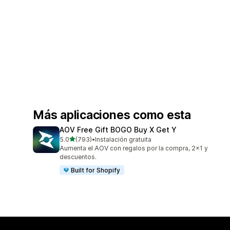
Más aplicaciones como esta
AOV Free Gift BOGO Buy X Get Y
de 5 estrellas
5.0
(793)
•
Instalación gratuita
793 reseñas en total
Aumenta el AOV con regalos por la compra, 2x1 y
descuentos.
Built for Shopify