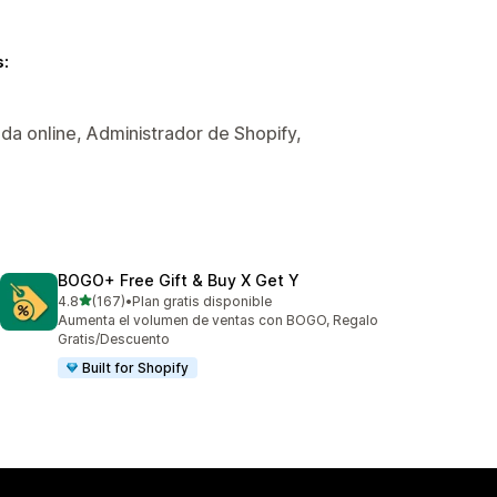
s:
a online, Administrador de Shopify,
BOGO+ Free Gift & Buy X Get Y
de 5 estrellas
4.8
(167)
•
Plan gratis disponible
167 reseñas en total
Aumenta el volumen de ventas con BOGO, Regalo
Gratis/Descuento
Built for Shopify