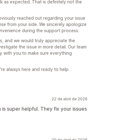
 as expected. That is definitely not the
Descuentos por volumen
e correos electrónicos
ones de IA
Mejora de suscripción
ón
Geolocalización
Segmentación
eviously reached out regarding your issue
mes
Informes y estadísticas
nse from your side. We sincerely apologize
onvenience during the support process.
s, and we would truly appreciate the
conversión
estigate the issue in more detail. Our team
gerencias de optimización
y with you to make sure everything
’re always here and ready to help.
22 de abril de 2026
s super helpful. They fix your issues
20 de abril de 2026