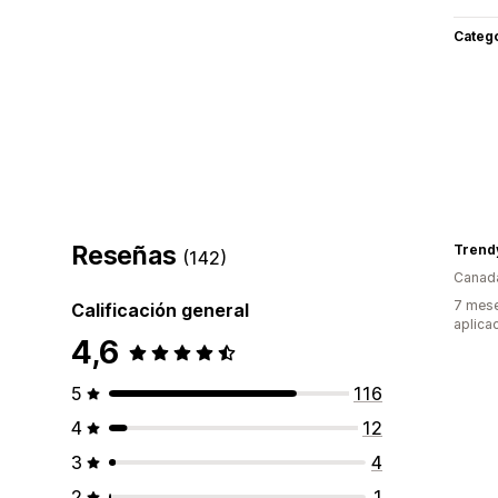
Categ
Reseñas
Trend
(142)
Canad
7 mese
Calificación general
aplica
4,6
5
116
4
12
3
4
2
1