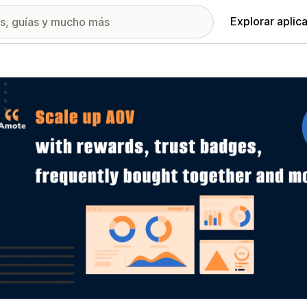
Explorar aplic
ía de imágenes destacadas