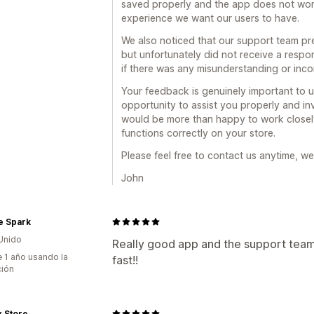
saved properly and the app does not work
Paquetes
Descuentos por cantidad
Automatizaciones
Lista de captura d
experience we want our users to have.
Descuentos por niveles
Recomendaci
Lista de captura de SMS
Segmentaci
We also noticed that our support team pr
Procesamiento prioritario
Etiquetas
Filtros
Seguimiento
Infor
but unfortunately did not receive a respo
Prueba A/B
API y webhook
if there was any misunderstanding or inc
Informes y estadísticas
Your feedback is genuinely important to u
Prueba A/B
Tasas de clics
Tasas de 
opportunity to assist you properly and inv
Rendimiento de recomendaciones
Su
would be more than happy to work closel
Rendimiento del embudo
functions correctly on your store.
Please feel free to contact us anytime, we
John
e Spark
Unido
Really good app and the support team i
 1 año usando la
fast!!
ción
 Store