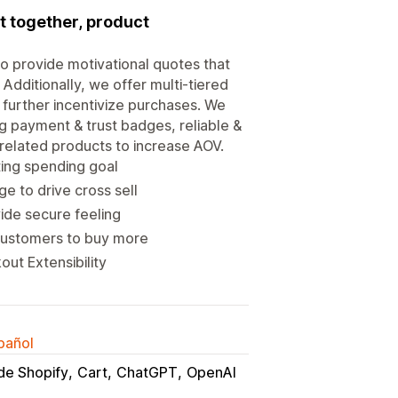
t together, product
 to provide motivational quotes that
dditionally, we offer multi-tiered
 further incentivize purchases. We
ng payment & trust badges, reliable &
 related products to increase AOV.
ting spending goal
 to drive cross sell
ide secure feeling
customers to buy more
out Extensibility
spañol
de Shopify
Cart
ChatGPT
OpenAI