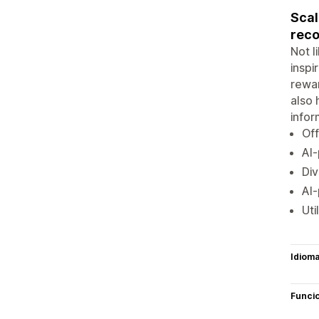
Scal
rec
Not l
inspi
rewar
also 
infor
Off
AI-
Div
AI-
Uti
Idiom
Funci