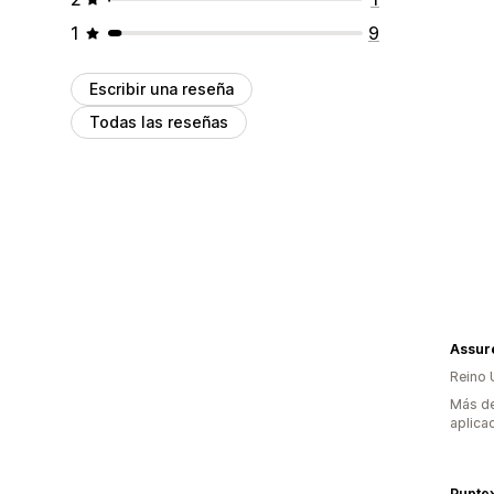
1
9
Escribir una reseña
Todas las reseñas
Assur
Reino 
Más de
aplica
Puptex