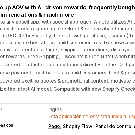
e up AOV with AI-driven rewards, frequently bough
ommendations & much more
ike any upsell app, with special approach, Amote utilizes AI
re customers to speed up checkout & reduce abandonment. A
ds (BOGO, buy x get y, free gift with purchase, discount) to
help alleviate hesitations, build customer trust by showcasi
mative content on refunds, shipping, promotions, displaying
er rewards (Free Shipping, Discounts & Free Gifts) when hit
powered product recommendations directly on the Cart page
erse payment, trust badges to build customers' trust & prov
powered exciting quotes & promotional content, motivate 
lize the latest AI model. Compatible with new Shopify Check
as
Inglés
Esta aplicación no está traducida al E
ona con
Pago
Shopify Flow
Panel de control 