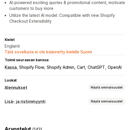
AI-powered exciting quotes & promotional content, motivate
customers to buy more
Utilize the latest AI model. Compatible with new Shopify
Checkout Extensibility
Kielet
Englanti
Tätä sovellusta ei ole käännetty kielelle Suomi
Toimii seuraavan kanssa:
Kassa
Shopify Flow
Shopify Admin
Cart
ChatGPT
OpenAI
Luokat
Alennukset
Näytä ominaisuudet
Alennustyypit
Lisä- ja ristiinmyynti
Näytä ominaisuudet
Alennuskoodit
Kupongit
Kaksi yhden hinnalla
Mukautukset
Kiinteä hinnoittelu
Porrastettu hinnoittelu
Ostoskorilisämyynti
Kassavaihelisämyynti
Volyymialennukset
Määräalennukset
Kiinteät alennukset
Arvostelut
(142)
Tuotesivulisämyynti
Ilmoituspalkki
Edistymispalkki