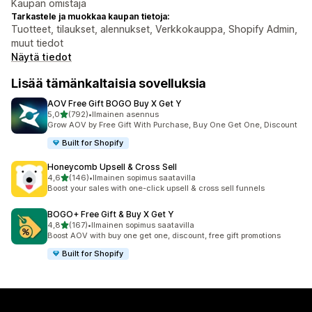
Kaupan omistaja
Tarkastele ja muokkaa kaupan tietoja:
Tuotteet, tilaukset, alennukset, Verkkokauppa, Shopify Admin,
muut tiedot
Näytä tiedot
Lisää tämänkaltaisia sovelluksia
AOV Free Gift BOGO Buy X Get Y
/ 5 tähteä
5,0
(792)
•
Ilmainen asennus
792 arvostelua yhteensä
Grow AOV by Free Gift With Purchase, Buy One Get One, Discount
Built for Shopify
Honeycomb Upsell & Cross Sell
/ 5 tähteä
4,6
(146)
•
Ilmainen sopimus saatavilla
146 arvostelua yhteensä
Boost your sales with one-click upsell & cross sell funnels
BOGO+ Free Gift & Buy X Get Y
/ 5 tähteä
4,8
(167)
•
Ilmainen sopimus saatavilla
167 arvostelua yhteensä
Boost AOV with buy one get one, discount, free gift promotions
Built for Shopify