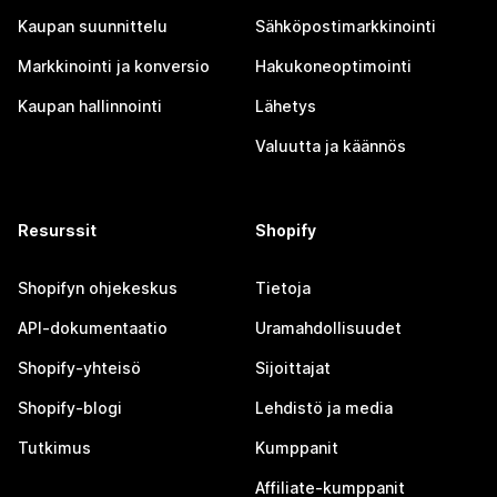
Kaupan suunnittelu
Sähköpostimarkkinointi
Markkinointi ja konversio
Hakukoneoptimointi
Kaupan hallinnointi
Lähetys
Valuutta ja käännös
Resurssit
Shopify
Shopifyn ohjekeskus
Tietoja
API-dokumentaatio
Uramahdollisuudet
Shopify-yhteisö
Sijoittajat
Shopify-blogi
Lehdistö ja media
Tutkimus
Kumppanit
Affiliate-kumppanit