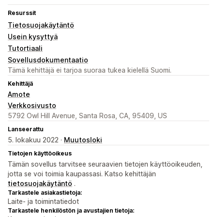
Resurssit
Tietosuojakäytäntö
Usein kysyttyä
Tutortiaali
Sovellusdokumentaatio
Tämä kehittäjä ei tarjoa suoraa tukea kielellä Suomi.
Kehittäjä
Amote
Verkkosivusto
5792 Owl Hill Avenue, Santa Rosa, CA, 95409, US
Lanseerattu
5. lokakuu 2022 ·
Muutosloki
Tietojen käyttöoikeus
Tämän sovellus tarvitsee seuraavien tietojen käyttöoikeuden,
jotta se voi toimia kaupassasi. Katso kehittäjän
tietosuojakäytäntö
.
Tarkastele asiakastietoja:
Laite- ja toimintatiedot
Tarkastele henkilöstön ja avustajien tietoja: