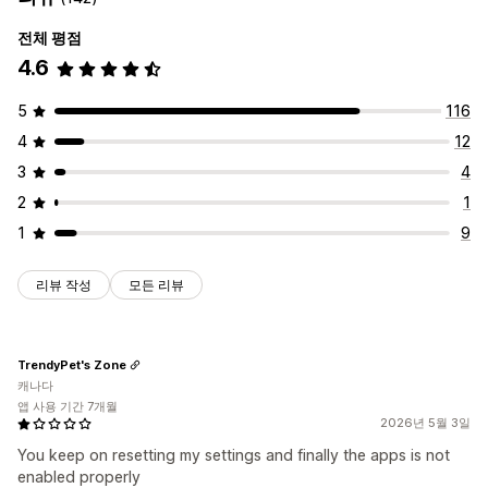
시간 한정 혜택
카운트다운 타이머
상향 판매 할인
원클릭 추가 기능
고정 카트
카트 서랍
팝업
사용자 지정 CSS
교차 판매 할인
팝업
배너
사용자 지정 할인
전체 평점
사용자 지정 HTML
끌어서 놓기 편집기
여러 통화
여러 언어
4.6
할인 관리
사용자 지정 규칙
편집기 도구
템플릿
대량 편집
가져오기 및 내보내기
5
116
제안 및 권장 사항
사용자 지정 코드
커스텀 폰트
환전
현지화
캠페인
4
12
보증 기간
배송 보호
무료 기프트
선물 포장
무료 배송
트리거 및 규칙
할인 누적
자동화
이메일 캡처 목록
3
4
제품 추가 옵션
추천 제품
함께 자주 구매하는 제품
번들
SMS 캡처 목록
타게팅
위치 정보
세분화
태그 지정
필터링
2
1
수량 구분
수량 할인
계층별 할인
AI 권장 사항
구독 업그레이드
추적
보고
분석
A/B 테스트
API 및 Webhook
1
9
우선 순위 처리
분석
리뷰 작성
모든 리뷰
A/B 테스트
클릭률
전환율
추천 실적
최적화 제안
퍼널 추적
TrendyPet's Zone
캐나다
앱 사용 기간 7개월
2026년 5월 3일
You keep on resetting my settings and finally the apps is not
enabled properly