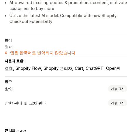
AI-powered exciting quotes & promotional content, motivate
customers to buy more
Utilize the latest AI model. Compatible with new Shopify
Checkout Extensibility
언어
영어
이 앱은 한국어로 번역되지 않았습니다
다음과 호환:
결제
Shopify Flow
Shopify 관리자
Cart
ChatGPT
OpenAI
범주
할인
기능 표시
할인 유형
상향 판매 및 교차 판매
기능 표시
할인 코드
쿠폰
원 플러스 원
고정 가격
계층별 가격
수량 할인
맞춤 설정
수량 구분
균일 할인
백분율 할인
대량 할인
도매가
무료 배송
카트 상향 판매
결제 상향 판매
제품 페이지 상향 판매
배송료
카트 할인
결제 할인
기프트
리워드
제품 번들
리뷰
(142)
공지 사항 표시줄
진행률 표시줄
감사합니다 페이지 상향 판매