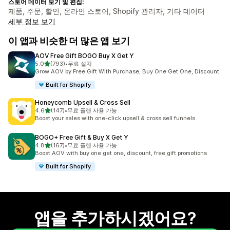
스토어 데이터 보기 및 편집:
제품, 주문, 할인, 온라인 스토어, Shopify 관리자, 기타 데이터
세부 정보 보기
이 앱과 비슷한 더 많은 앱 보기
AOV Free Gift BOGO Buy X Get Y
별 5개 중
5.0
(793)
•
무료 설치
총 리뷰 793개
Grow AOV by Free Gift With Purchase, Buy One Get One, Discount
Built for Shopify
Honeycomb Upsell & Cross Sell
별 5개 중
4.6
(147)
•
무료 플랜 사용 가능
총 리뷰 147개
Boost your sales with one-click upsell & cross sell funnels
BOGO+ Free Gift & Buy X Get Y
별 5개 중
4.8
(167)
•
무료 플랜 사용 가능
총 리뷰 167개
Boost AOV with buy one get one, discount, free gift promotions
Built for Shopify
앱을 추가하시겠어요?