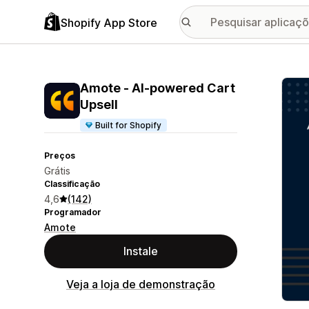
Shopify App Store
Galer
Amote ‑ AI‑powered Cart
Upsell
Built for Shopify
Preços
Grátis
Classificação
4,6
(142)
Programador
Amote
Instale
Veja a loja de demonstração