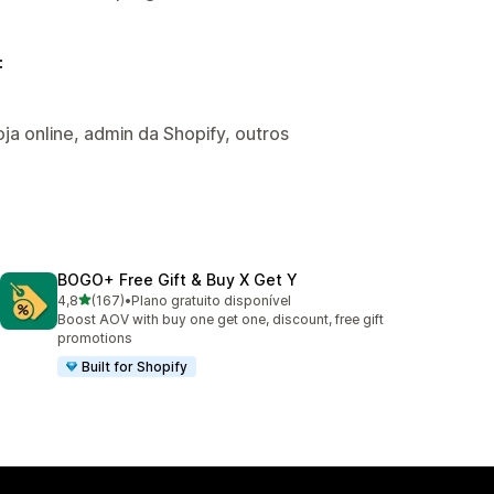
:
a online, admin da Shopify, outros
BOGO+ Free Gift & Buy X Get Y
de 5 estrelas
4,8
(167)
•
Plano gratuito disponível
167 total de avaliações
Boost AOV with buy one get one, discount, free gift
promotions
Built for Shopify