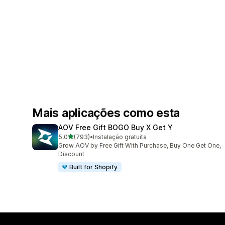
Mais aplicações como esta
AOV Free Gift BOGO Buy X Get Y
de 5 estrelas
5,0
(793)
•
Instalação gratuita
793 total de avaliações
Grow AOV by Free Gift With Purchase, Buy One Get One,
Discount
Built for Shopify