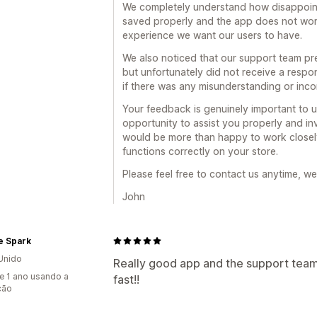
We completely understand how disappointi
Frequentemente comprados em conj
Conversão de moeda
Localização
C
saved properly and the app does not work
Intervalos de quantidade
Descontos 
Acumulação de descontos
Automati
experience we want our users to have.
Descontos diferenciados
Recomenda
Lista de captura de SMS
Direcionam
We also noticed that our support team pr
Atualização da subscrição
Processam
Etiquetagem
Filtros
Rastreio
Relató
but unfortunately did not receive a respo
API e webhooks
if there was any misunderstanding or inc
Análise de dados
Your feedback is genuinely important to u
Testes A/B
Taxas de cliques
Taxas 
opportunity to assist you properly and inv
Desempenho da recomendação
Suge
would be more than happy to work closel
Canalize o desempenho
functions correctly on your store.
Please feel free to contact us anytime, we
John
e Spark
Unido
Really good app and the support team i
e 1 ano usando a
fast!!
ção