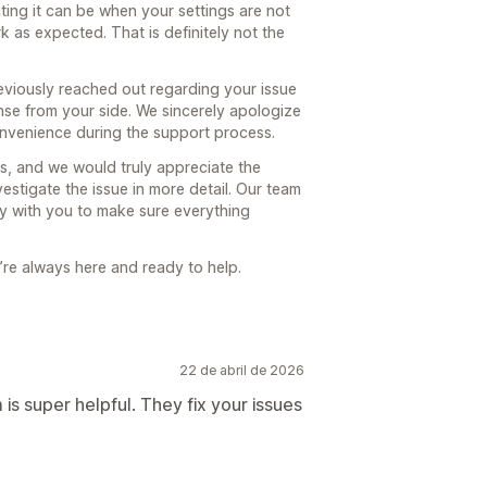
ng it can be when your settings are not
unto
Pacotes
ampanhas
Acionadores e regras
 as expected. That is definitely not the
de volume
zações
Lista de captura de e-mails
ções de IA
ento
Geolocalização
Segmentação
eviously reached out regarding your issue
ento prioritário
rios
Análise de dados
Testes A/B
nse from your side. We sincerely apologize
onvenience during the support process.
s, and we would truly appreciate the
de conversão
estigate the issue in more detail. Our team
stões de otimização
y with you to make sure everything
’re always here and ready to help.
22 de abril de 2026
s super helpful. They fix your issues