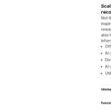
Scal
rec
Not l
inspi
rewar
also 
infor
Off
AI-
Div
AI-
Uti
Idiom
Funci