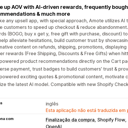
e up AOV with AI-driven rewards, frequently bough
ommendations & much more
ike any upsell app, with special approach, Amote utilizes AI
re customers to speed up checkout & reduce abandonment. A
ds (BOGO, buy x get y, free gift with purchase, discount) to
help alleviate hesitations, build customer trust by showcasi
mative content on refunds, shipping, promotions, displaying
er rewards (Free Shipping, Discounts & Free Gifts) when hit
powered product recommendations directly on the Cart page
erse payment, trust badges to build customers' trust & prov
powered exciting quotes & promotional content, motivate 
lize the latest AI model. Compatible with new Shopify Check
as
inglês
Esta aplicação não está traduzida em
ona com
Finalização da compra
Shopify Flow
OpenAI