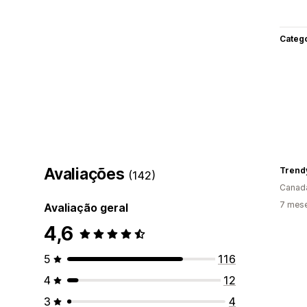
Categ
Avaliações
Trend
(142)
Canad
7 mese
Avaliação geral
4,6
5
116
4
12
3
4