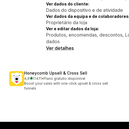
Ver dados do cliente:
Dados do dispositivo e de atividade
Ver dados da equipa e de colaboradores
Proprietário da loja
Ver e editar dados da loja:
Produtos, encomendas, descontos, Loj
dados
Ver detalhes
Honeycomb Upsell & Cross Sell
de 5 estrelas
4,6
(147)
•
Plano gratuito disponível
147 total de avaliações
Boost your sales with one-click upsell & cross sell
funnels