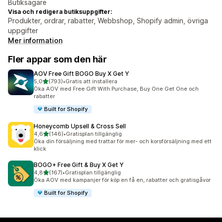
Butiksägare
Visa och redigera butiksuppgifter:
Produkter, ordrar, rabatter, Webbshop, Shopify admin, övriga
uppgifter
Mer information
Fler appar som den här
AOV Free Gift BOGO Buy X Get Y
av 5 stjärnor
5,0
(793)
•
Gratis att installera
793 recensioner totalt
Öka AOV med Free Gift With Purchase, Buy One Get One och
rabatter
Built for Shopify
Honeycomb Upsell & Cross Sell
av 5 stjärnor
4,6
(146)
•
Gratisplan tillgänglig
146 recensioner totalt
Öka din försäljning med trattar för mer- och korsförsäljning med ett
klick
BOGO+ Free Gift & Buy X Get Y
av 5 stjärnor
4,8
(167)
•
Gratisplan tillgänglig
167 recensioner totalt
Öka AOV med kampanjer för köp en få en, rabatter och gratisgåvor
Built for Shopify