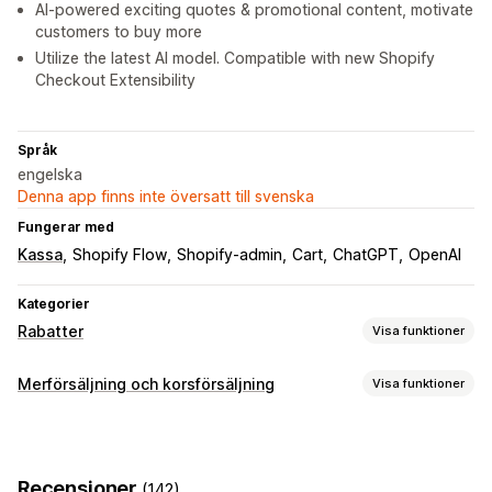
AI-powered exciting quotes & promotional content, motivate
customers to buy more
Utilize the latest AI model. Compatible with new Shopify
Checkout Extensibility
Språk
engelska
Denna app finns inte översatt till svenska
Fungerar med
Kassa
Shopify Flow
Shopify-admin
Cart
ChatGPT
OpenAI
Kategorier
Rabatter
Visa funktioner
Rabattyper
Merförsäljning och korsförsäljning
Visa funktioner
Rabattkoder
Kuponger
Köp två, betala för en
Fasta priser
Anpassning
Kvantitetsbaserade priser
Volymrabatter
Merförsäljning i varukorg
Merförsäljning i kassa
Stegvisa mängdrabatter
Rabattbelopp
Recensioner
(142)
Merförsäljning på produktsidan
Fält med meddelande