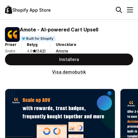
Shopify App Store
Amote ‑ AI‑powered Cart Upsell
Built for Shopify
Priser
Betyg
Utvecklare
Gratis
4,6
(142)
Amote
Installera
Visa demobutik