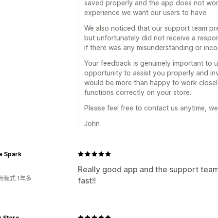
saved properly and the app does not work
experience we want our users to have.
We also noticed that our support team pr
but unfortunately did not receive a respo
if there was any misunderstanding or inc
Your feedback is genuinely important to u
opportunity to assist you properly and inv
would be more than happy to work closel
functions correctly on your store.
Please feel free to contact us anytime, we
John
e Spark
Really good app and the support team i
用程式 1年多
fast!!
 Store