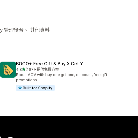
fy 管理後台、 其他資料
BOGO+ Free Gift & Buy X Get Y
滿分 5 顆星
4.8
(167)
•
提供免費方案
共有 167 則評價
Boost AOV with buy one get one, discount, free gift
promotions
Built for Shopify