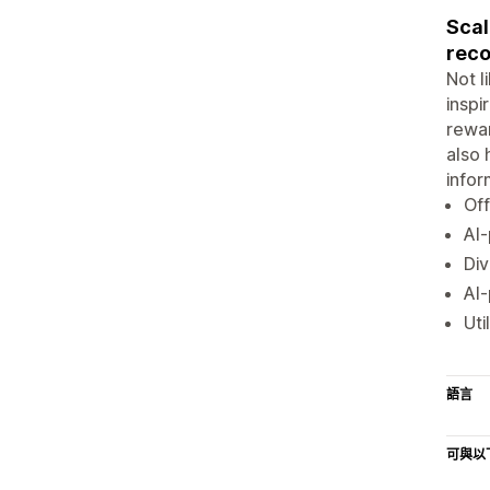
Scal
rec
Not l
inspi
rewar
also 
infor
Off
AI-
Div
AI-
Uti
語言
可與以