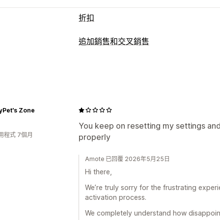
折扣
折扣類型
追加銷售和交叉銷售
折扣代碼
優惠券
買一送一
固定定價
自訂
固定折扣
百分比折扣
大量折扣
批發價
購物車追加銷售
結帳頁面追加銷售
產
結帳折扣
禮品
獎勵
商品搭售
限時優
感謝頁面追加銷售
一鍵加入商品
固定
交叉銷售折扣
彈出式視窗
橫幅
自訂折
自訂 CSS
自訂 HTML
拖放式編輯器
yPet's Zone
管理折扣
銷售內容和建議
You keep on resetting my settings and 
編輯工具
範本
大量編輯
匯入和匯出
用程式 7個月
properly
保固
運送保障服務
免費贈品
禮品包裝
行銷活動
觸發條件與規則
折扣合併
自
經常一起購買的商品
套裝組合
數量折
目標設定
地理位置
分群
標記
篩選
Amote 已回覆 2026年5月25日
AI 推薦功能
訂閱升級
優先處理
API 與 Webhook
Hi there,
分析
We’re truly sorry for the frustrating expe
A/B 測試
點閱率
轉換率
推薦成效
最
activation process.
We completely understand how disappointi