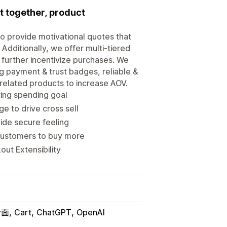
t together, product
 to provide motivational quotes that
dditionally, we offer multi-tiered
 further incentivize purchases. We
ng payment & trust badges, reliable &
 related products to increase AOV.
ting spending goal
 to drive cross sell
ide secure feeling
customers to buy more
out Extensibility
介面
Cart
ChatGPT
OpenAI