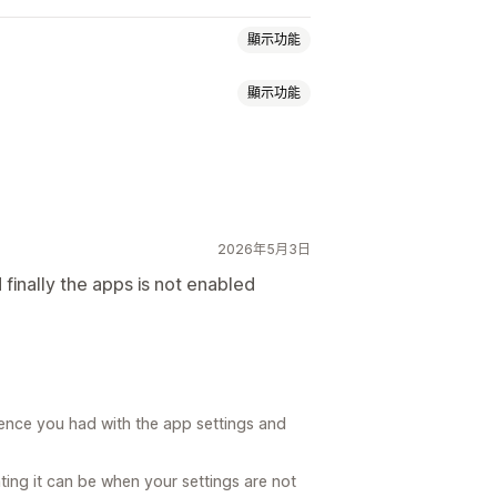
顯示功能
顯示功能
分層定價
大量購買折扣
數量折扣
免運費
運費費率
購物車折扣
品頁面追加銷售
公告列
進度列
惠
倒數計時器
追加銷售折扣
式購物車
購物車
彈出式視窗
扣
多種幣別
多國語言
自訂規則
2026年5月3日
finally the apps is not enabled
自訂代碼
自訂字型
幣別轉換
本地化
免運費
商品附加元件
商品推薦
動化
電子郵件收集清單
簡訊收集清單
扣
大量購買折扣
分層折扣
追蹤
報告
分析
A/B 測試
rience you had with the app settings and
佳化建議
漏斗成效
ng it can be when your settings are not