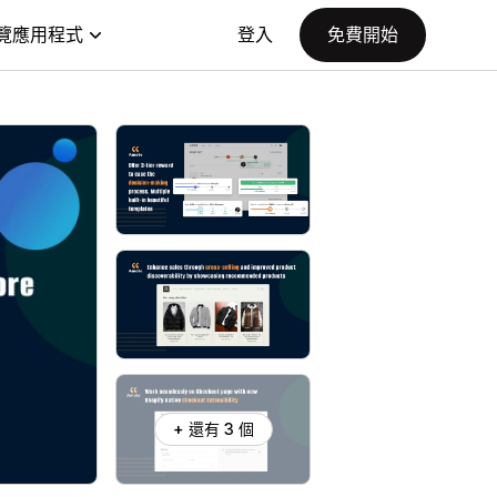
覽應用程式
登入
免費開始
+ 還有 3 個