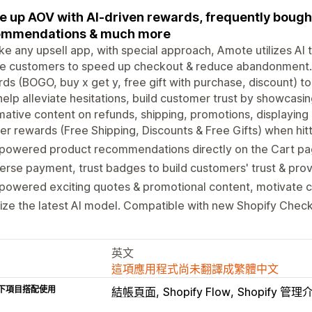
e up AOV with AI-driven rewards, frequently bough
ommendations & much more
ike any upsell app, with special approach, Amote utilizes AI
re customers to speed up checkout & reduce abandonment. A
ds (BOGO, buy x get y, free gift with purchase, discount) to
help alleviate hesitations, build customer trust by showcasi
mative content on refunds, shipping, promotions, displaying
er rewards (Free Shipping, Discounts & Free Gifts) when hit
powered product recommendations directly on the Cart page
erse payment, trust badges to build customers' trust & prov
powered exciting quotes & promotional content, motivate 
lize the latest AI model. Compatible with new Shopify Check
英文
這項應用程式尚未翻譯成繁體中文
下項目搭配使用
結帳頁面
Shopify Flow
Shopify 管理