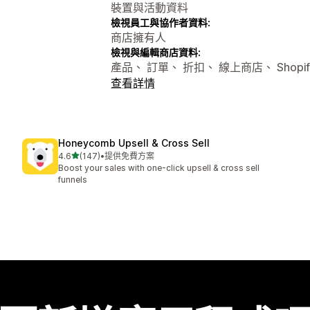
裝置與活動資料
檢視員工與協作者資料:
商店擁有人
檢視與編輯商店資料:
產品、 訂單、 折扣、 線上商店、 Shopi
查看詳情
Honeycomb Upsell & Cross Sell
滿分 5 顆星
4.6
(147)
•
提供免費方案
共有 147 則評價
Boost your sales with one-click upsell & cross sell
funnels