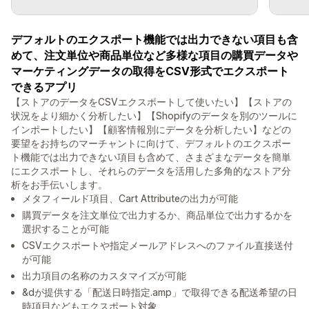
デフォルトのエクスポート機能では出力できない項目も含
めて、注文単位や商品単位など多様な項目の購買データや
マーケティングデータの取得をCSV形式でエクスポート
できるアプリ
【ストアのデータをCSVエクスポートして使いたい】【ストアの
状況をより細かく分析したい】【Shopifyのデータを別のツールに
インポートしたい】【顧客情報別にデータを分析したい】などの
要望をお持ちのマーチャントに向けて、デフォルトのエクスポー
ト機能では出力できない項目も含めて、さまざまなデータを簡単
にエクスポートし、それらのデータを活用した多角的なストア分
析をお手伝いします。
メタフィールド項目、Cart Attributeの出力が可能
購買データを注文単位で出力するか、商品単位で出力するかを
選択することが可能
CSVエクスポートや指定メールアドレスへのファイル直接送付
が可能
出力項目の名称のカスタマイズが可能
&dが提供する「配送日時指定.amp」で取得できる配送希望の日
時項目などもエクスポート対象