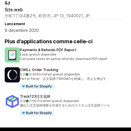
&d
Site web
中町1丁目4番2号, 町田市, JP-13, 1940021, JP
Lancement
9 décembre 2020
Plus d’applications comme celle-ci
Payments & Refunds PDF Report
Essai gratuit disponible
Calculate taxes on partial refunds, download PDF report.
CWILL Order Tracking
étoile(s) sur 5
5,0
(2 856)
•
Forfait gratuit disponible
2856 avis au total
Parcel Panel：注文追跡でWISMOを削減し、売上を伸ばす
Built for Shopify
Track123注文追跡
étoile(s) sur 5
4,9
(1 567)
•
Forfait gratuit disponible
1567 avis au total
優れた注文追跡体験を作成するためのカスタム注文追跡ツール
Built for Shopify