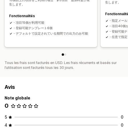
15個以上の項目をご利用の場合 $1/項目 追加料金が発
生します。
生します。
Fonctionnalit
Fonctionnalités
・指定メール
・項目15個が利用可能
・項目40個
・登録可能テンプレート6個
・登録可能テ
・デフォルトで設定されている期間での出力のみ可能
・任意で指定
Tous les frais sont facturés en USD. Les frais récurrents et basés sur
l’utilisation sont facturés tous les 30 jours.
Avis
Note globale
0
5
0
4
0