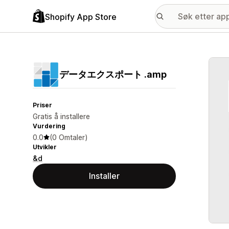
Shopify App Store
Galle
データエクスポート .amp
Priser
Gratis å installere
Vurdering
0.0
(0 Omtaler)
Utvikler
&d
Installer