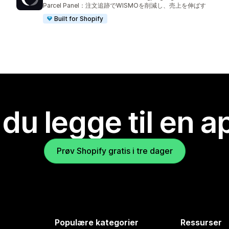
Totalt 2855 omtaler
Parcel Panel：注文追跡でWISMOを削減し、売上を伸ばす
Built for Shopify
 du legge til en 
Prøv Shopify gratis i tre dager
Populære kategorier
Ressurser