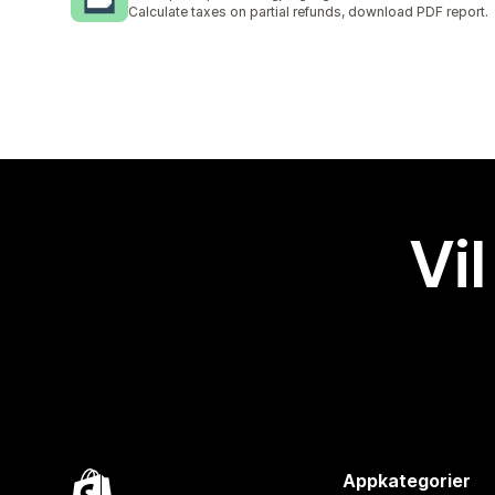
Calculate taxes on partial refunds, download PDF report.
Vil
Appkategorier