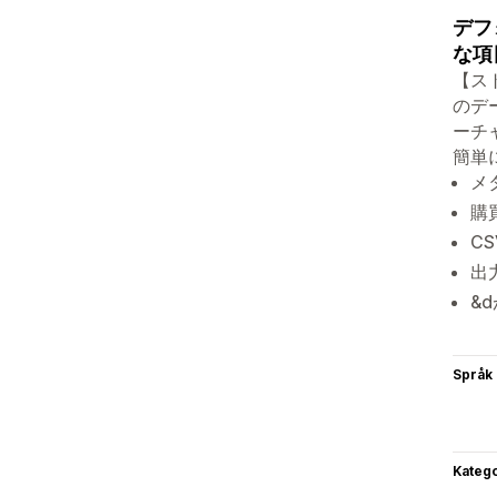
デフ
な項
【ス
のデ
ーチ
簡単
メタ
購
C
出
&
Språk
Katego