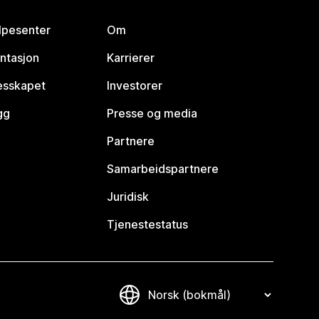
lpesenter
Om
ntasjon
Karrierer
lesskapet
Investorer
gg
Presse og media
Partnere
Samarbeidspartnere
Juridisk
Tjenestestatus