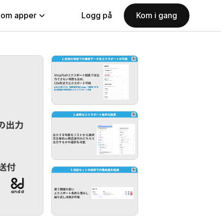
nom apper
Logg på
Kom i gang