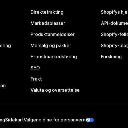
Direktefrakting
Shopifys hje
Markedsplasser
API-dokume
Produktanmeldelser
Shopify-fel
vering
Mersalg og pakker
Shopify-blo
E-postmarkedsføring
Forskning
SEO
Frakt
jon
Valuta og oversettelse
ing
Sidekart
Valgene dine for personvern