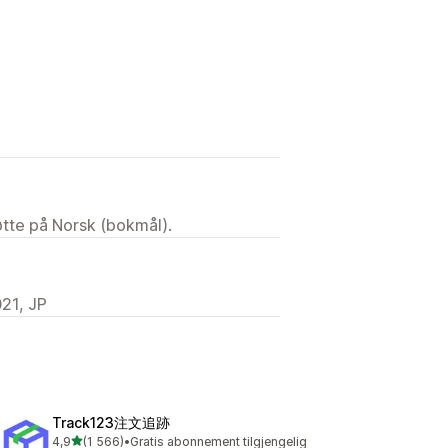
tøtte på Norsk (bokmål).
1, JP
Track123注文追跡
av 5 stjerner
4,9
(1 566)
•
Gratis abonnement tilgjengelig