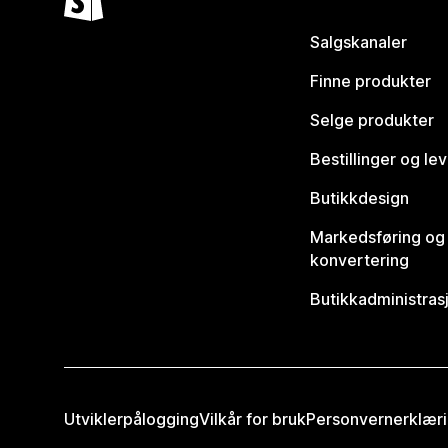
Salgskanaler
Finne produkter
Selge produkter
Bestillinger og le
Butikkdesign
Markedsføring og
konvertering
Butikkadministras
Utviklerpålogging
Vilkår for bruk
Personvernerklær