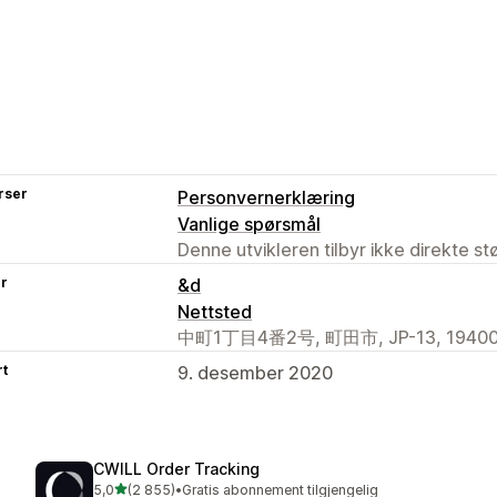
rser
Personvernerklæring
Vanlige spørsmål
Denne utvikleren tilbyr ikke direkte s
er
&d
Nettsted
中町1丁目4番2号, 町田市, JP-13, 194002
rt
9. desember 2020
CWILL Order Tracking
av 5 stjerner
5,0
(2 855)
•
Gratis abonnement tilgjengelig