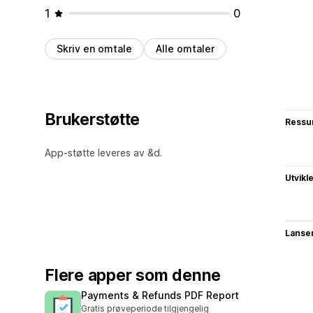
1
0
Skriv en omtale
Alle omtaler
Brukerstøtte
Ressu
App-støtte leveres av &d.
Utvikl
Lanse
Flere apper som denne
Payments & Refunds PDF Report
Gratis prøveperiode tilgjengelig