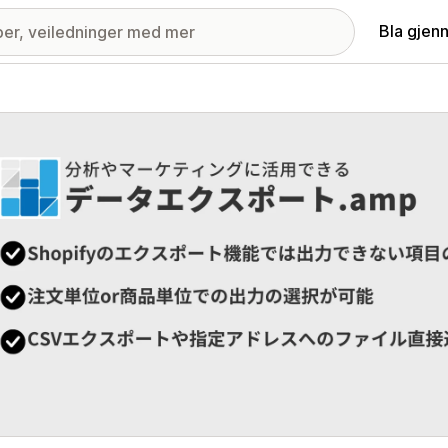
Bla gjen
ri med fremhevede bilder