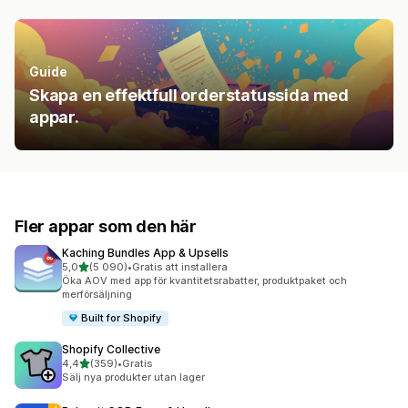
Guide
Skapa en effektfull orderstatussida med
appar.
Fler appar som den här
Kaching Bundles App & Upsells
av 5 stjärnor
5,0
(5 090)
•
Gratis att installera
5090 recensioner totalt
Öka AOV med app för kvantitetsrabatter, produktpaket och
merförsäljning
Built for Shopify
Shopify Collective
av 5 stjärnor
4,4
(359)
•
Gratis
359 recensioner totalt
Sälj nya produkter utan lager