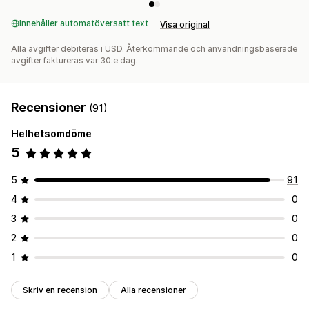
A/B-testning
Klickfrekvenser
Konverteringsgrad
Rekommendation om prestanda
Förslag för optimisering
Innehåller automatöversatt text
Visa original
Trattens prestanda
Alla avgifter debiteras i USD. Återkommande och användningsbaserade
avgifter faktureras var 30:e dag.
Recensioner
(91)
Helhetsomdöme
5
5
91
4
0
3
0
2
0
1
0
Skriv en recension
Alla recensioner