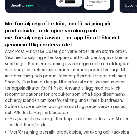
Merförsäljning efter köp, merförsäljning på
produktsidor, utdragbar varukorg och
merförsäljning i kassan – en app för att öka det
genomsnittliga ordervärdet.
AMP Post Purchase Upsell gör varje order till en större order.
Visa merförsäljning efter köp med ett klick där köpavsikten är
som högst. Kör merförsäljning i varukorgen och i en utdragbar
varukorg som rekommenderar relaterade produkter, lägg till
merförsäljning och popup-fönster på produktsidor, och med
Shopify Plus kan du lägga till merförsäljning i kassan med en
förloppsindikator för fri frakt. Använd tillägg med ett klick,
rekommendationer för produkter som ofta köps tillsammans
och erbjudanden om korsförsäljning under hela kundresan.
Spåra ökade intäkter och genomsnittligt ordervärde i realtid,
och A/B-testa varje erbjudande!
Skapa merförsäljning efter köp – rekommenderat av AI eller
valfritt flöde/logik
Merförsäljning överallt: produktsida, varukorg och tacksida