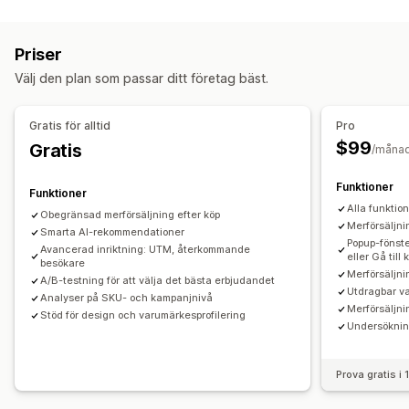
Anpassning
Merförsäljning i varukorg
Merförsäljning i kassa
Priser
Merförsäljning på produktsidan
Fält med meddelande
Välj den plan som passar ditt företag bäst.
Progressfält
Merförsäljning på tacksidor
Tillägg på ett klick
Fast varukorg
Varukorgspanel
Gratis för alltid
Pro
Popup-fönster
Anpassad CSS
Anpassad HTML
$99
Gratis
/måna
Dra och släpp-redigerare
Flera valutor
Flera språk
Anpassade regler
Funktioner
Funktioner
Erbjudanden och rekommendationer
Alla funktio
Obegränsad merförsäljning efter köp
Merförsäljni
Leveransförsäkring
Smarta AI-rekommendationer
Gratis gåvor
Presentinslagning
Popup-fönste
Avancerad inriktning: UTM, återkommande
Fri frakt
Produkttillägg
Produktrekommendationer
eller Gå till
besökare
Merförsäljni
Sådant som ofta köps tillsammans
Paket
A/B-testning för att välja det bästa erbjudandet
Utdragbar v
Analyser på SKU- och kampanjnivå
Stegvisa mängdrabatter
Volymrabatter
Merförsäljni
Stöd för design och varumärkesprofilering
Undersöknin
Differentierade rabatter
AI-rekommendationer
Prenumerationsuppgradering
Prova gratis i
Analysverktyg