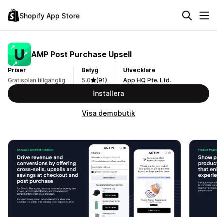
Shopify App Store
AMP Post Purchase Upsell
Priser
Betyg
Utvecklare
Gratisplan tillgänglig
5,0
(91)
App HQ Pte. Ltd.
Installera
Visa demobutik