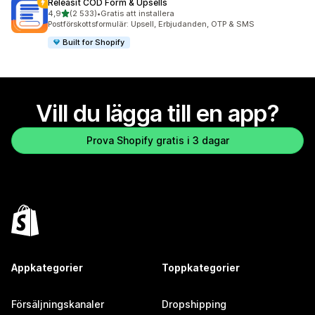
Releasit COD Form & Upsells
av 5 stjärnor
4,9
(2 533)
•
Gratis att installera
2533 recensioner totalt
Postförskottsformulär: Upsell, Erbjudanden, OTP & SMS
Built for Shopify
Vill du lägga till en app?
Prova Shopify gratis i 3 dagar
Appkategorier
Toppkategorier
Försäljningskanaler
Dropshipping