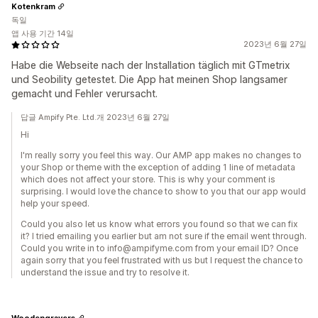
Kotenkram
독일
앱 사용 기간 14일
2023년 6월 27일
Habe die Webseite nach der Installation täglich mit GTmetrix
und Seobility getestet. Die App hat meinen Shop langsamer
gemacht und Fehler verursacht.
답글 Ampify Pte. Ltd.개 2023년 6월 27일
Hi
I'm really sorry you feel this way. Our AMP app makes no changes to
your Shop or theme with the exception of adding 1 line of metadata
which does not affect your store. This is why your comment is
surprising. I would love the chance to show to you that our app would
help your speed.
Could you also let us know what errors you found so that we can fix
it? I tried emailing you earlier but am not sure if the email went through.
Could you write in to info@ampifyme.com from your email ID? Once
again sorry that you feel frustrated with us but I request the chance to
understand the issue and try to resolve it.
Woodengravers