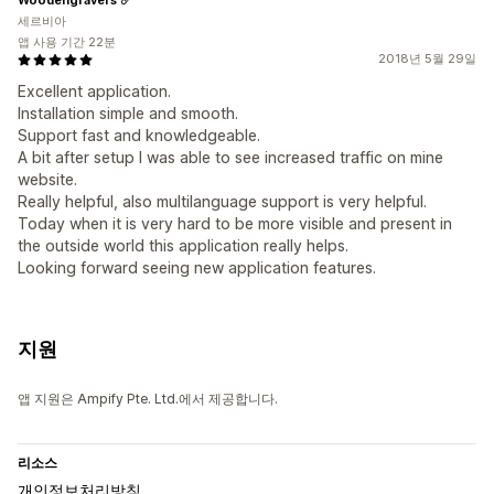
세르비아
앱 사용 기간 22분
2018년 5월 29일
Excellent application.
Installation simple and smooth.
Support fast and knowledgeable.
A bit after setup I was able to see increased traffic on mine
website.
Really helpful, also multilanguage support is very helpful.
Today when it is very hard to be more visible and present in
the outside world this application really helps.
Looking forward seeing new application features.
지원
앱 지원은 Ampify Pte. Ltd.에서 제공합니다.
리소스
개인정보처리방침