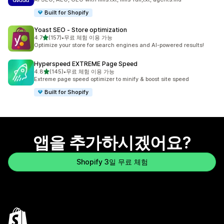
Built for Shopify
Yoast SEO ‑ Store optimization
별 5개 중
4.7
(157)
•
무료 체험 이용 가능
총 리뷰 157개
Optimize your store for search engines and AI-powered results!
Hyperspeed EXTREME Page Speed
별 5개 중
4.8
(145)
•
무료 체험 이용 가능
총 리뷰 145개
Extreme page speed optimizer to minify & boost site speed
Built for Shopify
앱을 추가하시겠어요?
Shopify 3일 무료 체험