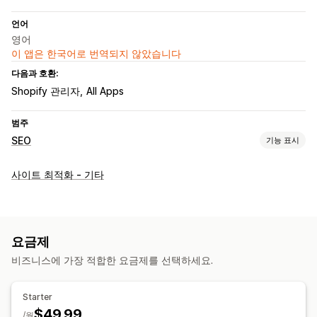
언어
영어
이 앱은 한국어로 번역되지 않았습니다
다음과 호환:
Shopify 관리자
All Apps
범주
SEO
기능 표시
SEO 도구
사이트 최적화 - 기타
JSON-LD
AMP 페이지
속도 최적화
실적 모니터링
분석
속도 분석
웹사이트 트래픽
요금제
비즈니스에 가장 적합한 요금제를 선택하세요.
Starter
$49.99
/월