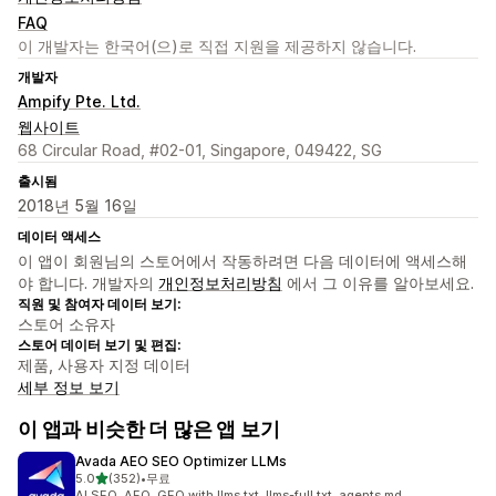
FAQ
이 개발자는 한국어(으)로 직접 지원을 제공하지 않습니다.
개발자
Ampify Pte. Ltd.
웹사이트
68 Circular Road, #02-01, Singapore, 049422, SG
출시됨
2018년 5월 16일
데이터 액세스
이 앱이 회원님의 스토어에서 작동하려면 다음 데이터에 액세스해
야 합니다. 개발자의
개인정보처리방침
에서 그 이유를 알아보세요.
직원 및 참여자 데이터 보기:
스토어 소유자
스토어 데이터 보기 및 편집:
제품, 사용자 지정 데이터
세부 정보 보기
이 앱과 비슷한 더 많은 앱 보기
Avada AEO SEO Optimizer LLMs
별 5개 중
5.0
(352)
•
무료
총 리뷰 352개
AI SEO, AEO, GEO with llms.txt, llms-full,txt, agents.md