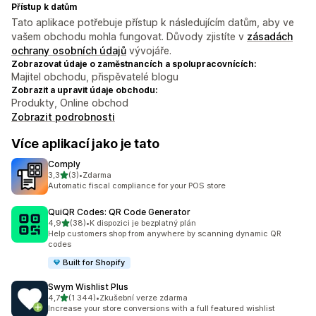
Přístup k datům
Tato aplikace potřebuje přístup k následujícím datům, aby ve
vašem obchodu mohla fungovat. Důvody zjistíte v
zásadách
ochrany osobních údajů
vývojáře.
Zobrazovat údaje o zaměstnancích a spolupracovnících:
Majitel obchodu, přispěvatelé blogu
Zobrazit a upravit údaje obchodu:
Produkty, Online obchod
Zobrazit podrobnosti
Více aplikací jako je tato
Comply
z 5 hvězd
3,3
(3)
•
Zdarma
Celkový počet recenzí: 3
Automatic fiscal compliance for your POS store
QuiQR Codes: QR Code Generator
z 5 hvězd
4,9
(38)
•
K dispozici je bezplatný plán
Celkový počet recenzí: 38
Help customers shop from anywhere by scanning dynamic QR
codes
Built for Shopify
Swym Wishlist Plus
z 5 hvězd
4,7
(1 344)
•
Zkušební verze zdarma
Celkový počet recenzí: 1344
Increase your store conversions with a full featured wishlist