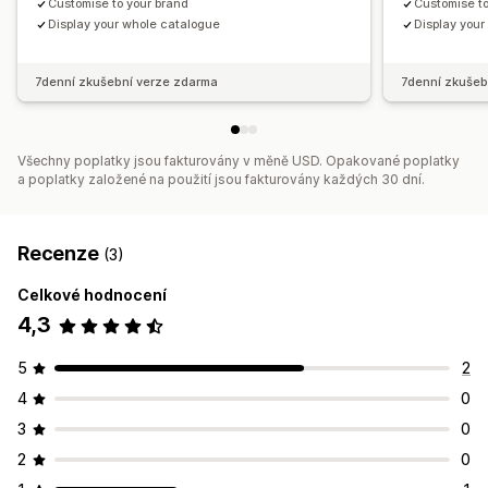
Customise to your brand
Customise to
Display your whole catalogue
Display you
7denní zkušební verze zdarma
7denní zkušeb
Všechny poplatky jsou fakturovány v měně USD. Opakované poplatky
a poplatky založené na použití jsou fakturovány každých 30 dní.
Recenze
(3)
Celkové hodnocení
4,3
5
2
4
0
3
0
2
0