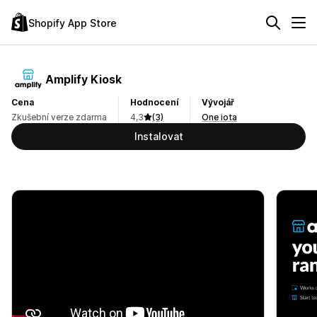
Shopify App Store
Amplify Kiosk
Cena
Hodnocení
Vývojář
Zkušební verze zdarma
4,3
(3)
One iota
Instalovat