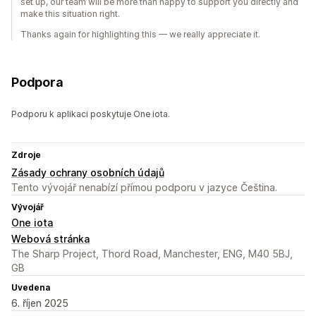
set up, our team will be more than happy to support you directly and
make this situation right.
Thanks again for highlighting this — we really appreciate it.
Podpora
Podporu k aplikaci poskytuje One iota.
Zdroje
Zásady ochrany osobních údajů
Tento vývojář nenabízí přímou podporu v jazyce Čeština.
Vývojář
One iota
Webová stránka
The Sharp Project, Thord Road, Manchester, ENG, M40 5BJ,
GB
Uvedena
6. říjen 2025