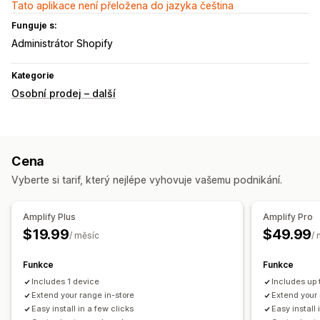
Tato aplikace není přeložena do jazyka čeština
Funguje s:
Administrátor Shopify
Kategorie
Osobní prodej – další
Cena
Vyberte si tarif, který nejlépe vyhovuje vašemu podnikání.
Amplify Plus
Amplify Pro
$19.99
$49.99
/ měsíc
/
Funkce
Funkce
Includes 1 device
Includes up 
Extend your range in-store
Extend your 
Easy install in a few clicks
Easy install 