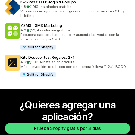
KwikPass: OTP‑login & Popups
de 5 estrellas
4.8
(105)
•
Instalación gratuita
105 reseñas en total
Ventanas emergentes para registros, inicio de sesión con OTP y
boletines
YSMS ‑ SMS Marketing
de 5 estrellas
4.6
(52)
•
Instalación gratuita
52 reseñas en total
Recupera carritos abandonados y aumenta las ventas con la
automatización por SMS
Built for Shopify
Kite Descuentos, Regalos, 2x1
de 5 estrellas
4.9
(1,019)
•
Instalación gratuita
1019 reseñas en total
Más conversión: regalo con compra, compra X lleva Y, 2x1, BOGO
Built for Shopify
¿Quieres agregar una
aplicación?
Prueba Shopify gratis por 3 días