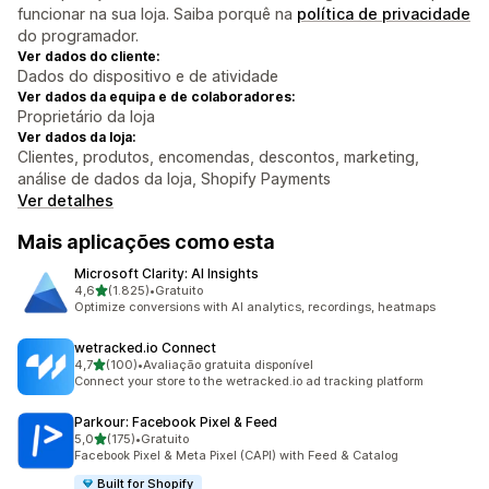
funcionar na sua loja. Saiba porquê na
política de privacidade
do programador.
Ver dados do cliente:
Dados do dispositivo e de atividade
Ver dados da equipa e de colaboradores:
Proprietário da loja
Ver dados da loja:
Clientes, produtos, encomendas, descontos, marketing,
análise de dados da loja, Shopify Payments
Ver detalhes
Mais aplicações como esta
Microsoft Clarity: AI Insights
de 5 estrelas
4,6
(1.825)
•
Gratuito
1825 total de avaliações
Optimize conversions with AI analytics, recordings, heatmaps
wetracked.io Connect
de 5 estrelas
4,7
(100)
•
Avaliação gratuita disponível
100 total de avaliações
Connect your store to the wetracked.io ad tracking platform
Parkour: Facebook Pixel & Feed
de 5 estrelas
5,0
(175)
•
Gratuito
175 total de avaliações
Facebook Pixel & Meta Pixel (CAPI) with Feed & Catalog
Built for Shopify