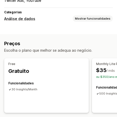
Twitter Ads
YouTube
Categorias
Análise de dados
Mostrar funcionalidades
Comportamento do cliente
Rastreio em tempo real
Segmentação
Preços
Análise da fidelização
Escolha o plano que melhor se adequa ao negócio.
Marketing e vendas
Informações sobre IA
Análise da finalização da compra
Free
Monthly Lite 
ROAS
Informações sobre lucros
Rastreio de compras
$35
Gratuito
/ mês
Análise de funil
Carrinho abandonado
ou $350/ano e
Funcionalidades
Imagens e relatórios
Funcionalida
30 Insights/Month
Dashboards personalizados
500 Insight