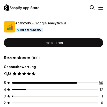
Shopify App Store
Analyzely ‑ Google Analytics 4
Built for Shopify
Installieren
Rezensionen
(100)
Gesamtbewertung
4,6
5
80
4
17
3
1
2
0