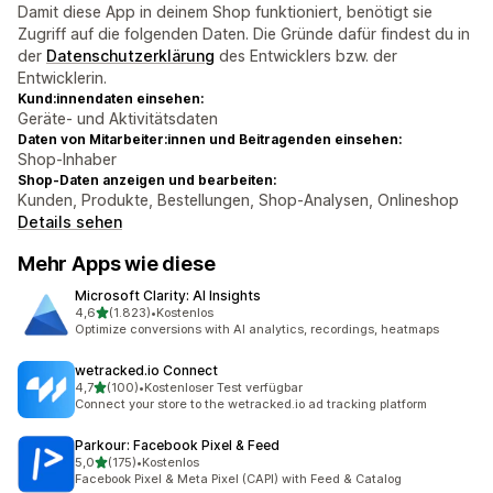
Damit diese App in deinem Shop funktioniert, benötigt sie
Zugriff auf die folgenden Daten. Die Gründe dafür findest du in
der
Datenschutzerklärung
des Entwicklers bzw. der
Entwicklerin.
Kund:innendaten einsehen:
Geräte- und Aktivitätsdaten
Daten von Mitarbeiter:innen und Beitragenden einsehen:
Shop-Inhaber
Shop-Daten anzeigen und bearbeiten:
Kunden, Produkte, Bestellungen, Shop-Analysen, Onlineshop
Details sehen
Mehr Apps wie diese
Microsoft Clarity: AI Insights
von 5 Sternen
4,6
(1.823)
•
Kostenlos
1823 Rezensionen insgesamt
Optimize conversions with AI analytics, recordings, heatmaps
wetracked.io Connect
von 5 Sternen
4,7
(100)
•
Kostenloser Test verfügbar
100 Rezensionen insgesamt
Connect your store to the wetracked.io ad tracking platform
Parkour: Facebook Pixel & Feed
von 5 Sternen
5,0
(175)
•
Kostenlos
175 Rezensionen insgesamt
Facebook Pixel & Meta Pixel (CAPI) with Feed & Catalog