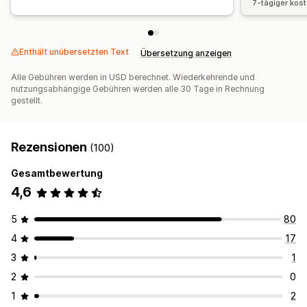
7-tägiger kos
Enthält unübersetzten Text
Übersetzung anzeigen
Alle Gebühren werden in USD berechnet. Wiederkehrende und
nutzungsabhängige Gebühren werden alle 30 Tage in Rechnung
gestellt.
Rezensionen
(100)
Gesamtbewertung
4,6
5
80
4
17
3
1
2
0
1
2