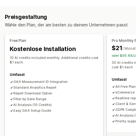
Kundenverhalten
Tracking in Echtzeit
Aktivitäts-Tracking
Event-Tracking
Preisgestaltung
Seitenaufrufe
Wähle den Plan, der am besten zu deinem Unternehmen passt.
Marketing und Vertrieb
Marketingattribution
Checkout-Analysen
ROAS
Free Plan
Pro Monthly 
Kaufverfolgung
Funnel-Analyse
UTM-Tracking
$21
Kostenlose Installation
/ Monat
Pixel-Tracking
oder $95.88/Ja
10 AI credits included monthly. Additional credits cost
$1 each.
30 AI credits 
Bildmaterial und Berichte
cost $1 each.
Analyse-Dashboard
DSGVO-Compliance
Umfasst
Umfasst
GA4 Measurement ID Integration
All Free Pla
Standard Analytics Report
eCommerce r
Report Download Option
Realtime rep
Filter by Date Range
Client & Ser
AI Analysis (10 Credits)
GDPR Compli
Easy GA4 Setup Guide
AI Analysis 
Priority supp