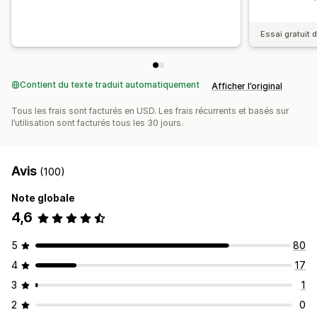
Essai gratuit d
Contient du texte traduit automatiquement
Afficher l’original
Tous les frais sont facturés en USD. Les frais récurrents et basés sur
l’utilisation sont facturés tous les 30 jours.
Avis
(100)
Note globale
4,6
5
80
4
17
3
1
2
0