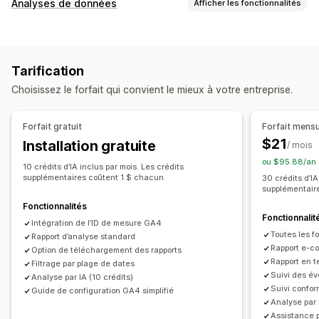
Analyses de données
Afficher les fonctionnalités
Comportement du client
Suivi en temps réel
Suivi de l’activité
Tarification
Suivi de l’événement
Pages vues
Choisissez le forfait qui convient le mieux à votre entreprise.
Marketing et ventes
Attribution marketing
Analyse des données de paiement
Forfait gratuit
Forfait mensu
Retour sur investissement publicitaire (ROAS)
$21
Installation gratuite
/ mois
Suivi des achats
Analyse de l’entonnoir
Suivi UTM
ou $95.88/an 
10 crédits d’IA inclus par mois. Les crédits
Suivi de pixel
supplémentaires coûtent 1 $ chacun.
30 crédits d’IA
supplémentair
Supports visuels et rapports
Fonctionnalités
Fonctionnalit
Tableau de bord des analyses de données
Intégration de l’ID de mesure GA4
Toutes les fo
Conformité au RGPD
Rapport d’analyse standard
Rapport e-
Option de téléchargement des rapports
Rapport en t
Filtrage par plage de dates
Suivi des év
Analyse par IA (10 crédits)
Suivi confo
Guide de configuration GA4 simplifié
Analyse par 
Assistance p