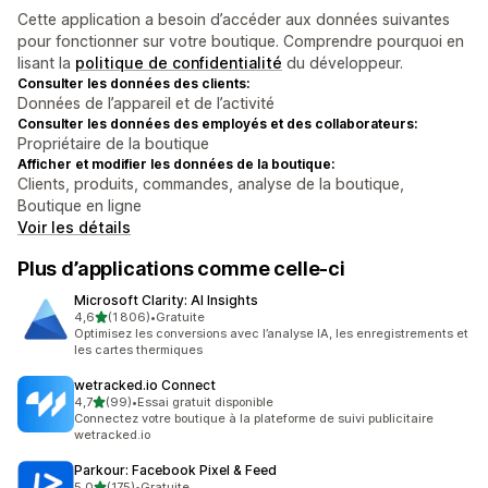
Cette application a besoin d’accéder aux données suivantes
pour fonctionner sur votre boutique. Comprendre pourquoi en
lisant la
politique de confidentialité
du développeur.
Consulter les données des clients:
Données de l’appareil et de l’activité
Consulter les données des employés et des collaborateurs:
Propriétaire de la boutique
Afficher et modifier les données de la boutique:
Clients, produits, commandes, analyse de la boutique,
Boutique en ligne
Voir les détails
Plus d’applications comme celle-ci
Microsoft Clarity: AI Insights
étoile(s) sur 5
4,6
(1 806)
•
Gratuite
1806 avis au total
Optimisez les conversions avec l’analyse IA, les enregistrements et
les cartes thermiques
wetracked.io Connect
étoile(s) sur 5
4,7
(99)
•
Essai gratuit disponible
99 avis au total
Connectez votre boutique à la plateforme de suivi publicitaire
wetracked.io
Parkour: Facebook Pixel & Feed
étoile(s) sur 5
5,0
(175)
•
Gratuite