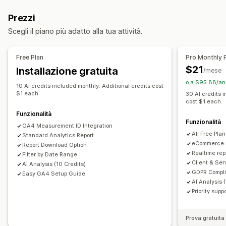
Monitoraggio in tempo reale
Monitoraggio delle attività
Prezzi
Monitoraggio degli eventi
Visualizzazioni delle pagine
Scegli il piano più adatto alla tua attività.
Marketing e vendite
Attribuzione del marketing
Analisi del check-out
ROAS
Free Plan
Pro Monthly 
Monitoraggio degli acquisti
Analisi del funnel
$21
Installazione gratuita
/mese
Monitoraggio UTM
Monitoraggio dei pixel
o a $95.88/an
10 AI credits included monthly. Additional credits cost
$1 each.
30 AI credits 
Elementi grafici e report
cost $1 each.
Dashboard di analisi
Conformità al GDPR
Funzionalità
Funzionalità
GA4 Measurement ID Integration
All Free Pla
Standard Analytics Report
eCommerce r
Report Download Option
Realtime rep
Filter by Date Range
Client & Ser
AI Analysis (10 Credits)
GDPR Compli
Easy GA4 Setup Guide
AI Analysis 
Priority supp
Prova gratuita 