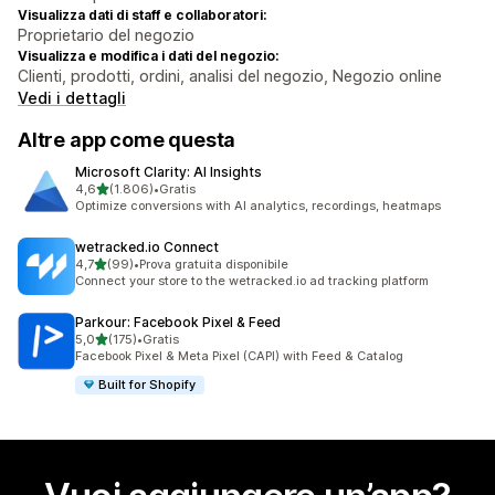
Visualizza dati di staff e collaboratori:
Proprietario del negozio
Visualizza e modifica i dati del negozio:
Clienti, prodotti, ordini, analisi del negozio, Negozio online
Vedi i dettagli
Altre app come questa
Microsoft Clarity: AI Insights
stelle su 5
4,6
(1.806)
•
Gratis
1806 recensioni totali
Optimize conversions with AI analytics, recordings, heatmaps
wetracked.io Connect
stelle su 5
4,7
(99)
•
Prova gratuita disponibile
99 recensioni totali
Connect your store to the wetracked.io ad tracking platform
Parkour: Facebook Pixel & Feed
stelle su 5
5,0
(175)
•
Gratis
175 recensioni totali
Facebook Pixel & Meta Pixel (CAPI) with Feed & Catalog
Built for Shopify