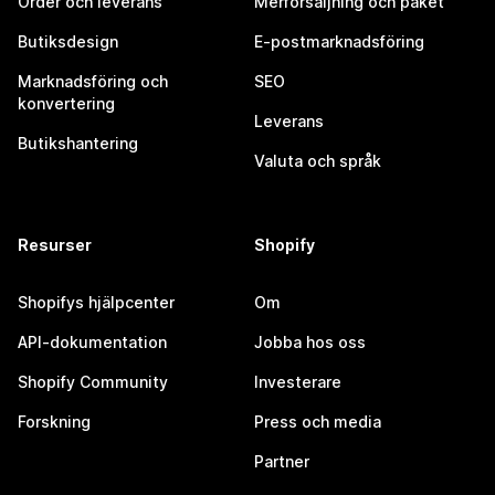
Order och leverans
Merförsäljning och paket
Butiksdesign
E-postmarknadsföring
Marknadsföring och
SEO
konvertering
Leverans
Butikshantering
Valuta och språk
Resurser
Shopify
Shopifys hjälpcenter
Om
API-dokumentation
Jobba hos oss
Shopify Community
Investerare
Forskning
Press och media
Partner