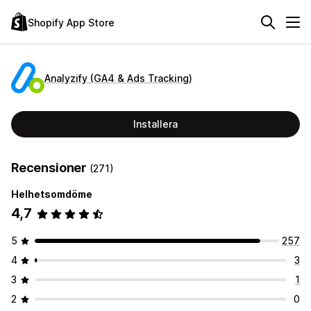
Shopify App Store
Analyzify (GA4 & Ads Tracking)
Installera
Recensioner
(271)
Helhetsomdöme
4,7
5
257
4
3
3
1
2
0