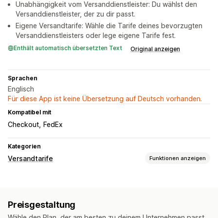
Unabhängigkeit vom Versanddienstleister: Du wählst den
Versanddienstleister, der zu dir passt.
Eigene Versandtarife: Wähle die Tarife deines bevorzugten
Versanddienstleisters oder lege eigene Tarife fest.
Enthält automatisch übersetzten Text
Original anzeigen
Sprachen
Englisch
Für diese App ist keine Übersetzung auf Deutsch vorhanden.
Kompatibel mit
Checkout
FedEx
Kategorien
Versandtarife
Funktionen anzeigen
Tarifberechnung
Pauschale
Versanddienstleister-basiert
Gewichtsbasiert
Preisgestaltung
PLZ/Postleitzahl
Wähle den Plan, der am besten zu deinem Unternehmen passt.