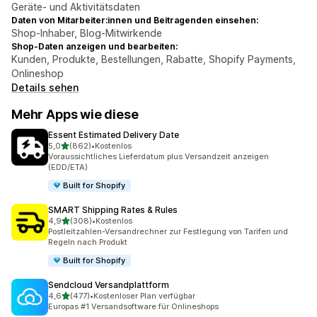
Geräte- und Aktivitätsdaten
Daten von Mitarbeiter:innen und Beitragenden einsehen:
Shop-Inhaber, Blog-Mitwirkende
Shop-Daten anzeigen und bearbeiten:
Kunden, Produkte, Bestellungen, Rabatte, Shopify Payments,
Onlineshop
Details sehen
Mehr Apps wie diese
Essent Estimated Delivery Date
von 5 Sternen
5,0
(862)
•
Kostenlos
862 Rezensionen insgesamt
Voraussichtliches Lieferdatum plus Versandzeit anzeigen
(EDD/ETA)
Built for Shopify
SMART Shipping Rates & Rules
von 5 Sternen
4,9
(308)
•
Kostenlos
308 Rezensionen insgesamt
Postleitzahlen-Versandrechner zur Festlegung von Tarifen und
Regeln nach Produkt
Built for Shopify
Sendcloud Versandplattform
von 5 Sternen
4,6
(477)
•
Kostenloser Plan verfügbar
477 Rezensionen insgesamt
Europas #1 Versandsoftware für Onlineshops