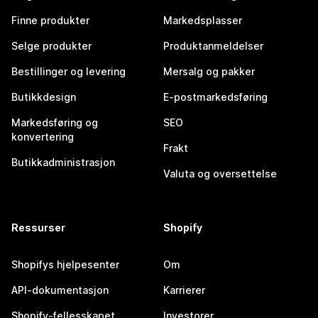
Finne produkter
Markedsplasser
Selge produkter
Produktanmeldelser
Bestillinger og levering
Mersalg og pakker
Butikkdesign
E-postmarkedsføring
Markedsføring og
SEO
konvertering
Frakt
Butikkadministrasjon
Valuta og oversettelse
Ressurser
Shopify
Shopifys hjelpesenter
Om
API-dokumentasjon
Karrierer
Shopify-fellesskapet
Investorer