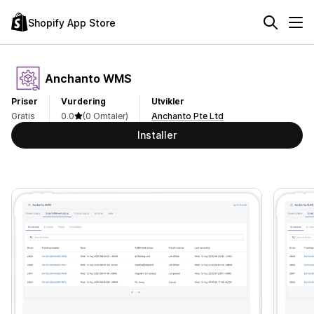
Shopify App Store
Anchanto WMS
Priser
Vurdering
Utvikler
Gratis
0.0
(0 Omtaler)
Anchanto Pte Ltd
Installer