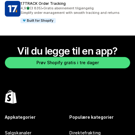
17TRACK Order Tracking
av 5 stjerner
4,9
(3 835)
•
Gratis abonnement tilgjengelig
Totalt 3835 omtaler
Simplify order management with smooth tracking and returns
Built for Shopify
Vil du legge til en app?
Prøv Shopify gratis i tre dager
Appkategorier
Populære kategorier
Salgskanaler
Direktefrakting