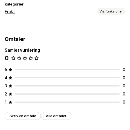
Kategorier
Frakt
Vis funksjoner
Administre frakt
Bestillingssynkronisering
Sanntidssporing
Omtaler
Bestillingsoppdateringer
Samlet vurdering
0
5
0
4
0
3
0
2
0
1
0
Skriv en omtale
Alle omtaler