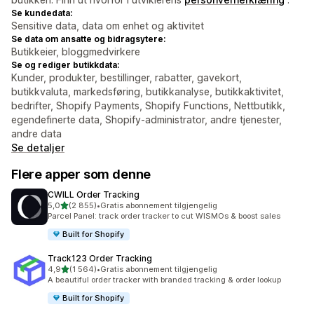
Se kundedata:
Sensitive data, data om enhet og aktivitet
Se data om ansatte og bidragsytere:
Butikkeier, bloggmedvirkere
Se og rediger butikkdata:
Kunder, produkter, bestillinger, rabatter, gavekort,
butikkvaluta, markedsføring, butikkanalyse, butikkaktivitet,
bedrifter, Shopify Payments, Shopify Functions, Nettbutikk,
egendefinerte data, Shopify-administrator, andre tjenester,
andre data
Se detaljer
Flere apper som denne
CWILL Order Tracking
av 5 stjerner
5,0
(2 855)
•
Gratis abonnement tilgjengelig
Totalt 2855 omtaler
Parcel Panel: track order tracker to cut WISMOs & boost sales
Built for Shopify
Track123 Order Tracking
av 5 stjerner
4,9
(1 564)
•
Gratis abonnement tilgjengelig
Totalt 1564 omtaler
A beautiful order tracker with branded tracking & order lookup
Built for Shopify