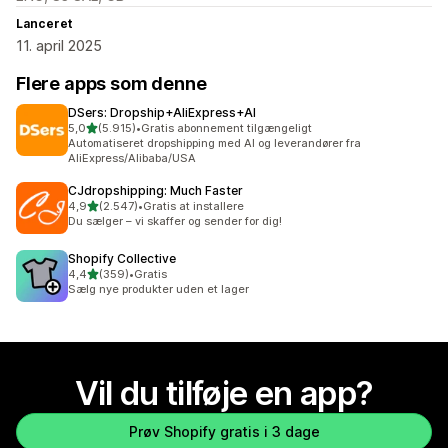
Lanceret
11. april 2025
Flere apps som denne
DSers: Dropship+AliExpress+AI
ud af 5 stjerner
5,0
(5.915)
•
Gratis abonnement tilgængeligt
5915 anmeldelser i alt
Automatiseret dropshipping med AI og leverandører fra
AliExpress/Alibaba/USA
CJdropshipping: Much Faster
ud af 5 stjerner
4,9
(2.547)
•
Gratis at installere
2547 anmeldelser i alt
Du sælger – vi skaffer og sender for dig!
Shopify Collective
ud af 5 stjerner
4,4
(359)
•
Gratis
359 anmeldelser i alt
Sælg nye produkter uden et lager
Vil du tilføje en app?
Prøv Shopify gratis i 3 dage