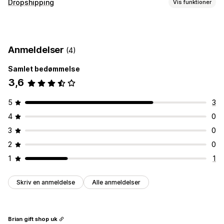
Dropshipping
Vis funktioner
Produkter, du kan sælge
Tøj og tilbehør
Tasker og kufferter
Hus og have
Anmeldelser
(4)
Sundhed og skønhed
Kunsthåndværk
Legetøj og spil
Møbler
Samlet bedømmelse
3,6
Indkøbslokationer
Indien
Indonesien
Marokko
Nepal
Spanien
Storbritannien
5
3
4
0
3
0
2
0
1
1
Skriv en anmeldelse
Alle anmeldelser
Brian gift shop uk