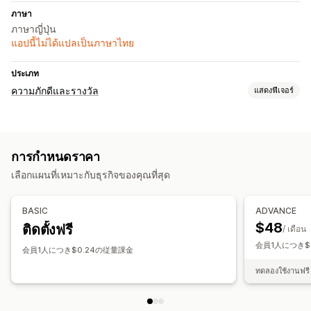
ภาษา
ภาษาญี่ปุ่น
แอปนี้ไม่ได้แปลเป็นภาษาไทย
ประเภท
ความภักดีและรางวัล
แสดงฟีเจอร์
ประเภทโปรแกรม
การเป็นสมาชิก
การกำหนดราคา
รางวัลที่คุณสามารถเสนอได้
เลือกแผนที่เหมาะกับธุรกิจของคุณที่สุด
คะแนน
ของขวัญ
สิทธิ์การใช้งานพิเศษสำหรับสมาชิก
BASIC
ADVANCE
$48
ติดตั้งฟรี
/ เดือน
会員1人につき$
会員1人につき$0.24の従量課金
ทดลองใช้งานฟรี