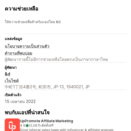
ความช่วยเหลือ
ให้ความช่วยเหลือสำหรับแอปโดย &d
แหล่งข้อมูล
นโยบายความเป็นส่วนตัว
คำถามที่พบบ่อย
ผู้พัฒนารายนี้ไม่มีการช่วยเหลือโดยตรงเป็นภาษาภาษาไทย
ผู้พัฒนา
&d
เว็บไซต์
中町1丁目4番2号, 町田市, JP-13, 1940021, JP
เปิดตัวแล้ว
15 เมษายน 2022
พบกับแอปที่น่าสนใจ
UpPromote Affiliate Marketing
เต็ม 5 ดาว
4.9
(3,587)
•
ติดตั้งฟรี
ทั้งหมด 3587 รีวิว
Drive referral sales loops with influencer & affiliate program