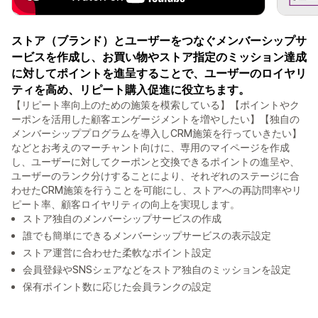
ストア（ブランド）とユーザーをつなぐメンバーシップサ
ービスを作成し、お買い物やストア指定のミッション達成
に対してポイントを進呈することで、ユーザーのロイヤリ
ティを高め、リピート購入促進に役立ちます。
【リピート率向上のための施策を模索している】【ポイントやク
ーポンを活用した顧客エンゲージメントを増やしたい】【独自の
メンバーシッププログラムを導入しCRM施策を行っていきたい】
などとお考えのマーチャント向けに、専用のマイページを作成
し、ユーザーに対してクーポンと交換できるポイントの進呈や、
ユーザーのランク分けすることにより、それぞれのステージに合
わせたCRM施策を行うことを可能にし、ストアへの再訪問率やリ
ピート率、顧客ロイヤリティの向上を実現します。
ストア独自のメンバーシップサービスの作成
誰でも簡単にできるメンバーシップサービスの表示設定
ストア運営に合わせた柔軟なポイント設定
会員登録やSNSシェアなどをストア独自のミッションを設定
保有ポイント数に応じた会員ランクの設定