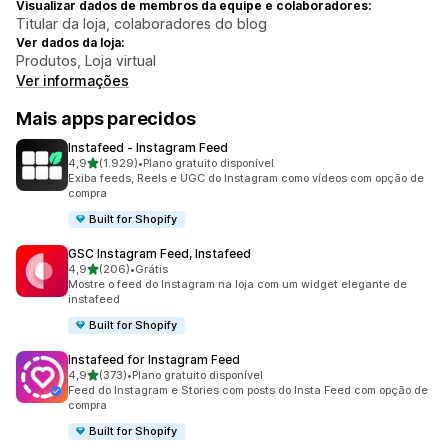
Visualizar dados de membros da equipe e colaboradores:
Titular da loja, colaboradores do blog
Ver dados da loja:
Produtos, Loja virtual
Ver informações
Mais apps parecidos
Instafeed ‑ Instagram Feed
de 5 estrelas
4,9
(1.929)
•
Plano gratuito disponível
1929 avaliações ao todo
Exiba feeds, Reels e UGC do Instagram como vídeos com opção de
compra
Built for Shopify
GSC Instagram Feed, Instafeed
de 5 estrelas
4,9
(206)
•
Grátis
206 avaliações ao todo
Mostre o feed do Instagram na loja com um widget elegante de
instafeed
Built for Shopify
Instafeed for Instagram Feed
de 5 estrelas
4,9
(373)
•
Plano gratuito disponível
373 avaliações ao todo
Feed do Instagram e Stories com posts do Insta Feed com opção de
compra
Built for Shopify