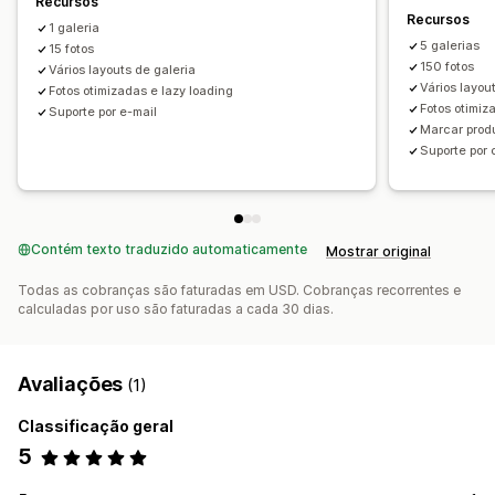
Recursos
Recursos
Zoom de imagem
1 galeria
5 galerias
Efeitos de visualização ao passar o cursor do mouse
15 fotos
150 fotos
Vários layouts de galeria
Responsividade para dispositivos móveis
Vários layou
Fotos otimizadas e lazy loading
Fotos otimiz
Suporte por e-mail
Marcar produ
Suporte por 
Contém texto traduzido automaticamente
Mostrar original
Todas as cobranças são faturadas em USD. Cobranças recorrentes e
calculadas por uso são faturadas a cada 30 dias.
Avaliações
(1)
Classificação geral
5