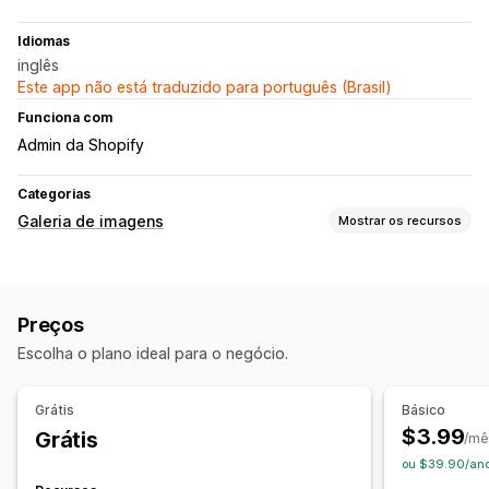
Idiomas
inglês
Este app não está traduzido para português (Brasil)
Funciona com
Admin da Shopify
Categorias
Galeria de imagens
Mostrar os recursos
Tipos de galeria
Carrossel
Comprar os itens que compõem o look
Preços
Lookbook
Lightbox
Masonry
Grade
Barra deslizante
Escolha o plano ideal para o negócio.
Vídeo
Personalização
Grátis
Básico
CSS personalizado
Upload em massa
$3.99
Grátis
/mê
Editor de arrastar e soltar
ou $39.90/ano
Redimensionamento de imagens
Legendas
SEO