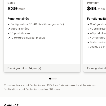
Tarification dynamique
Compléments
Basic
Premium
Optimisation pour le format mobile
Suppléments par variante
Suppléments premium
$39
$69
/ mois
/ mois
Stock
Fonctionnalités
Fonctionnalit
Gestion des SKU
Disponibilité des stocks
Configurateur 3D/AR (Réalité augmentée)
Configurate
Mises à jour automatiques
Vues illimitées
Vues illimit
10 produits max
40 produits
10 textures max par produit
40 textures 
Texte custo
Logique cond
Essai gratuit de 14 jour(s)
Essai gratuit d
Tous les frais sont facturés en USD. Les frais récurrents et basés sur
l’utilisation sont facturés tous les 30 jours.
Avis
(91)