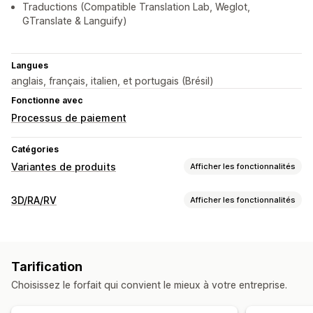
Traductions (Compatible Translation Lab, Weglot,
GTranslate & Languify)
Langues
anglais, français, italien, et portugais (Brésil)
Fonctionne avec
Processus de paiement
Catégories
Variantes de produits
Afficher les fonctionnalités
Personnalisation
3D/RA/RV
Afficher les fonctionnalités
Échantillons
Logique conditionnelle
Polices
Visualisation
Menus déroulants
Importations de fichiers
Modèles 3D
Réalité augmentée
Animations
Texte personnalisé
Traduction
Affichage des variantes
Tarification
Personnalisation
Tarification
Choisissez le forfait qui convient le mieux à votre entreprise.
Configurateur de produits
Logique conditionnelle
Tarification conditionnelle
Tarification personnalisée
Variantes
Produits personnalisés
Couleur
Textures