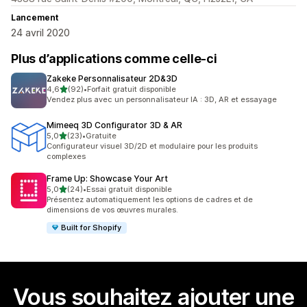
Lancement
24 avril 2020
Plus d’applications comme celle-ci
Zakeke Personnalisateur 2D&3D
étoile(s) sur 5
4,6
(92)
•
Forfait gratuit disponible
92 avis au total
Vendez plus avec un personnalisateur IA : 3D, AR et essayage
Mimeeq 3D Configurator 3D & AR
étoile(s) sur 5
5,0
(23)
•
Gratuite
23 avis au total
Configurateur visuel 3D/2D et modulaire pour les produits
complexes
Frame Up: Showcase Your Art
étoile(s) sur 5
5,0
(24)
•
Essai gratuit disponible
24 avis au total
Présentez automatiquement les options de cadres et de
dimensions de vos œuvres murales.
Built for Shopify
Vous souhaitez ajouter une