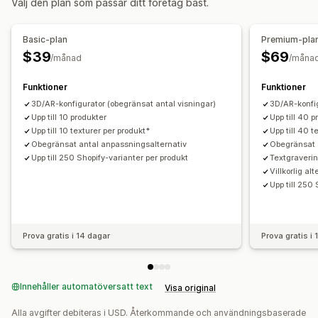
Välj den plan som passar ditt företag bäst.
Produktkonfiguration
Villkorlig logik
Varianter
Dynamisk prissättning
Tillägg
Anpassade produkter
Färg
Texturer
Mobilanpassning
Tilläggsavgifter för varianter
Tilläggsavgift
Basic-plan
Premium-pla
$39
$69
/månad
/måna
Lager
SKU-hantering
Lagertillgänglighet
Funktioner
Funktioner
Automatiska uppdateringar
3D/AR-konfigurator (obegränsat antal visningar)
3D/AR-konfig
Upp till 10 produkter
Upp till 40 p
Upp till 10 texturer per produkt*
Upp till 40 t
Obegränsat antal anpassningsalternativ
Obegränsat 
Upp till 250 Shopify-varianter per produkt
Textgraveri
Villkorlig al
Upp till 250
Prova gratis i 14 dagar
Prova gratis i
Innehåller automatöversatt text
Visa original
Alla avgifter debiteras i USD. Återkommande och användningsbaserade