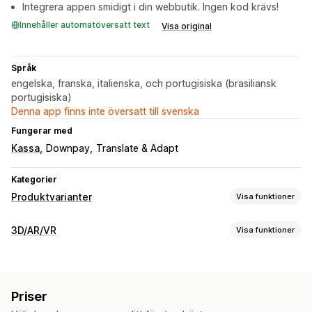
Integrera appen smidigt i din webbutik. Ingen kod krävs!
Innehåller automatöversatt text
Visa original
Språk
engelska, franska, italienska, och portugisiska (brasiliansk
portugisiska)
Denna app finns inte översatt till svenska
Fungerar med
Kassa
Downpay
Translate & Adapt
Kategorier
Produktvarianter
Visa funktioner
Anpassning
3D/AR/VR
Visa funktioner
Prover
Villkorlig logik
Teckensnitt
Rullgardinslistor
Visualisering
Filuppladdning
Anpassad text
Översättning
Variantvisning
3D-modeller
Förhöjd verklighet
Animeringar
Priser
Priser
Anpassning
Villkorlig prissättning
Anpassad prissättning