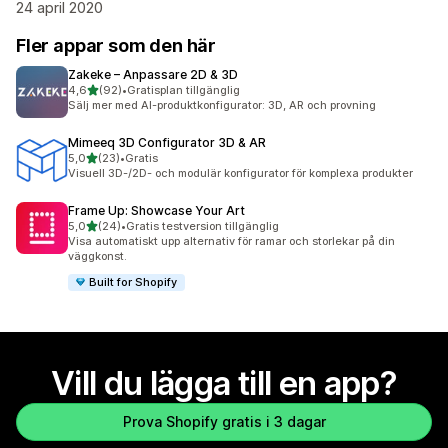
24 april 2020
Fler appar som den här
Zakeke – Anpassare 2D & 3D
av 5 stjärnor
4,6
(92)
•
Gratisplan tillgänglig
92 recensioner totalt
Sälj mer med AI-produktkonfigurator: 3D, AR och provning
Mimeeq 3D Configurator 3D & AR
av 5 stjärnor
5,0
(23)
•
Gratis
23 recensioner totalt
Visuell 3D-/2D- och modulär konfigurator för komplexa produkter
Frame Up: Showcase Your Art
av 5 stjärnor
5,0
(24)
•
Gratis testversion tillgänglig
24 recensioner totalt
Visa automatiskt upp alternativ för ramar och storlekar på din
väggkonst.
Built for Shopify
Vill du lägga till en app?
Prova Shopify gratis i 3 dagar