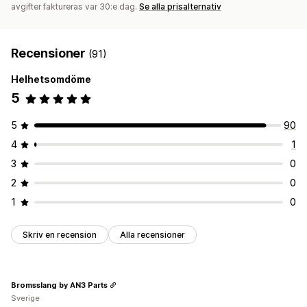
avgifter faktureras var 30:e dag.
Se alla prisalternativ
Recensioner
(91)
Helhetsomdöme
5
5
90
4
1
3
0
2
0
1
0
Skriv en recension
Alla recensioner
Bromsslang by AN3 Parts
Sverige