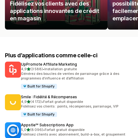
Fidélisez vos clients avec des
possibilit
applications innovantes de crédit
facilemen
en magasin
emplacem
Plus d’applications comme celle-ci
UpPromote Affiliate Marketing
étoile(s) sur 5
4,9
(3 588)
•
Installation gratuite
3588 avis au total
Générez des boucles de ventes de parrainage grâce à des
programmes d’influence et d’affiliation
Built for Shopify
Smile : Fidélité & Récompenses
étoile(s) sur 5
4,9
(4 172)
•
Forfait gratuit disponible
4172 avis au total
Fidélisez vos clients : points, récompenses, parrainage, VIP
Built for Shopify
Appstle℠ Subscriptions App
étoile(s) sur 5
5,0
(8 096)
•
Forfait gratuit disponible
8096 avis au total
Fidélisez clients avec abonnement, build-a-box, et groupement