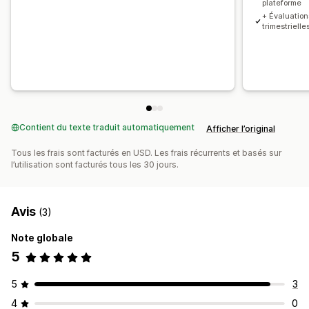
plateforme
+ Évaluation
trimestrielle
Contient du texte traduit automatiquement
Afficher l’original
Tous les frais sont facturés en USD. Les frais récurrents et basés sur
l’utilisation sont facturés tous les 30 jours.
Avis
(3)
Note globale
5
5
3
4
0