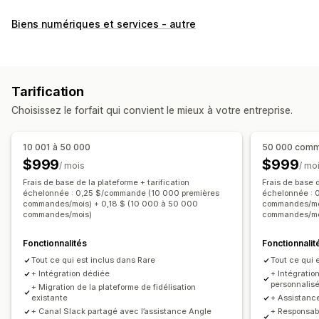
Types de programmes
Biens numériques et services - autre
Programmes de récompenses
Adhésions
Niveaux VIP
Parrainages
Programmes de remises en espèces
Porte-monnaie électroniques
Tarification
Récompenses que vous pouvez offrir
Choisissez le forfait qui convient le mieux à votre entreprise.
Réductions
Cadeaux
Remises en espèces
Crédits en magasin
Récompenses POS
10 001 à 50 000
50 000 comm
Expédition gratuite
Produits gratuits
Accès anticipé
$999
$999
/ mois
/ mo
Accès en exclusivité
Avantages pour les abonnés
Frais de base de la plateforme + tarification
Frais de base d
échelonnée : 0,25 $/commande (10 000 premières
échelonnée : 
Événements
Récompenses personnalisées
commandes/mois) + 0,18 $ (10 000 à 50 000
commandes/moi
commandes/mois)
commandes/moi
Fonctionnalités
Fonctionnalit
Tout ce qui est inclus dans Rare
Tout ce qui 
+ Intégration dédiée
+ Intégratio
personnalis
+ Migration de la plateforme de fidélisation
existante
+ Assistance
+ Canal Slack partagé avec l’assistance Angle
+ Responsabl