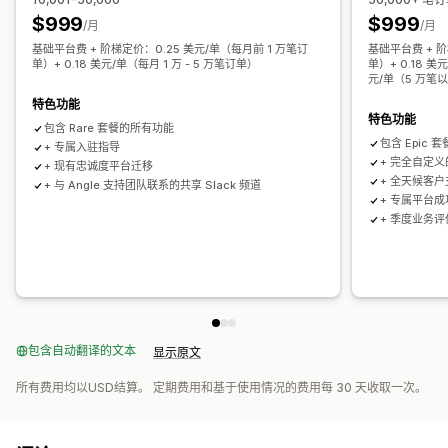
$999
$999
/月
/月
基础平台费 + 阶梯定价：0.25 美元/单（每月前 1 万笔订
基础平台费 + 阶
单）+ 0.18 美元/单（每月 1 万 - 5 万笔订单）
单）+ 0.18 美
元/单（5 万笔
特色功能
特色功能
包含 Rare 套餐的所有功能
包含 Epic
+ 专属入驻指导
+ 完全自定
+ 现有忠诚度平台迁移
+ 全天候客
+ 与 Angle 支持团队联系的共享 Slack 频道
+ 专属平台
+ 季度业务
包含自动翻译的文本
显示原文
所有费用均以USD结算。 定期费用和基于使用情况的费用每 30 天收取一次。