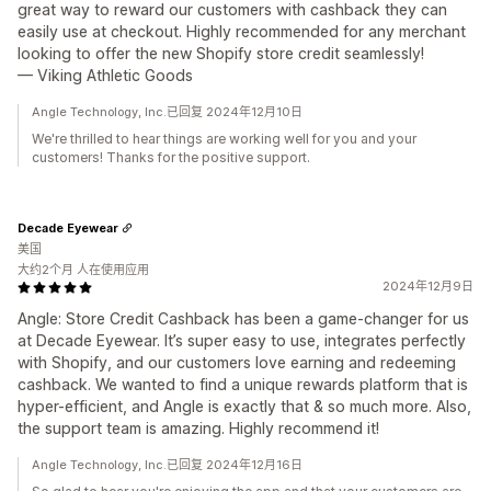
great way to reward our customers with cashback they can
easily use at checkout. Highly recommended for any merchant
looking to offer the new Shopify store credit seamlessly!
— Viking Athletic Goods
Angle Technology, Inc.已回复 2024年12月10日
We're thrilled to hear things are working well for you and your
customers! Thanks for the positive support.
Decade Eyewear
美国
大约2个月 人在使用应用
2024年12月9日
Angle: Store Credit Cashback has been a game-changer for us
at Decade Eyewear. It’s super easy to use, integrates perfectly
with Shopify, and our customers love earning and redeeming
cashback. We wanted to find a unique rewards platform that is
hyper-efficient, and Angle is exactly that & so much more. Also,
the support team is amazing. Highly recommend it!
Angle Technology, Inc.已回复 2024年12月16日