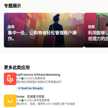
专题展示
指南
指南
集中一处，让购物者轻松管理账户操
利用能够
作。
创造力的
更多此类应用
UpPromote Affiliate Marketing
星（满分 5 星）
4.9
(3,592)
•
免费安装
总共 3592 条评论
通过网红和联盟计划推动引荐销售闭环
Built for Shopify
Smile：忠诚度与奖励
星（满分 5 星）
4.9
(4,175)
•
提供免费套餐
总共 4175 条评论
通过积分、奖励、推荐和 VIP 计划建立客户忠诚度