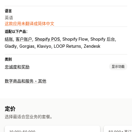
语言
英语
这款应用未翻译成简体中文
适配以下产品：
结账
客户账户
Shopify POS
Shopify Flow
Shopify 后台
Gladly
Gorgias
Klaviyo
LOOP Returns
Zendesk
类别
忠诚度和奖励
显示功能
计划类型
数字商品和服务 - 其他
奖励计划
会员资格
VIP 层级
推荐
返现计划
数字钱包
您可以提供的奖励
折扣
礼品
返现
商店抵扣额
POS 奖励
免运费
免费产品
定价
抢先体验
专属体验
会员额外权益
活动
自定义奖励
选择最适合您业务的套餐。
10,001-50,000
50,000+ 笔