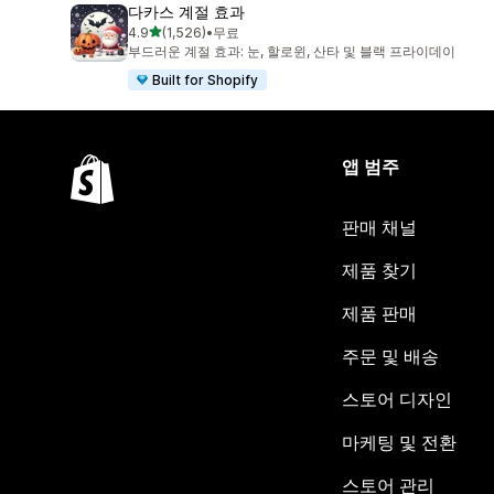
다카스 계절 효과
별 5개 중
4.9
(1,526)
•
무료
총 리뷰 1526개
부드러운 계절 효과: 눈, 할로윈, 산타 및 블랙 프라이데이
Built for Shopify
앱 범주
판매 채널
제품 찾기
제품 판매
주문 및 배송
스토어 디자인
마케팅 및 전환
스토어 관리