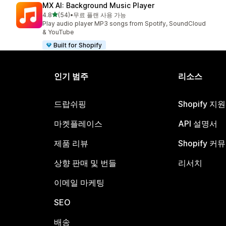
MX AI: Background Music Player
별 5개 중
4.8
(54)
•
무료 플랜 사용 가능
총 리뷰 54개
Play audio player MP3 songs from Spotify, SoundCloud
& YouTube
Built for Shopify
인기 범주
리소스
드랍쉬핑
Shopify 지
마켓플레이스
API 설명서
제품 리뷰
Shopify 커
상향 판매 및 번들
리서치
이메일 마케팅
SEO
배송