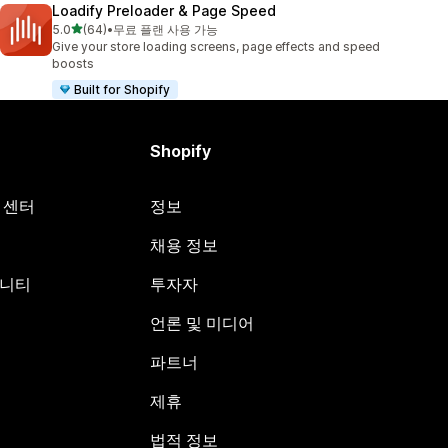
Loadify Preloader & Page Speed
별 5개 중
5.0
(64)
•
무료 플랜 사용 가능
총 리뷰 64개
Give your store loading screens, page effects and speed
boosts
Built for Shopify
Shopify
원 센터
정보
채용 정보
뮤니티
투자자
언론 및 미디어
파트너
제휴
법적 정보