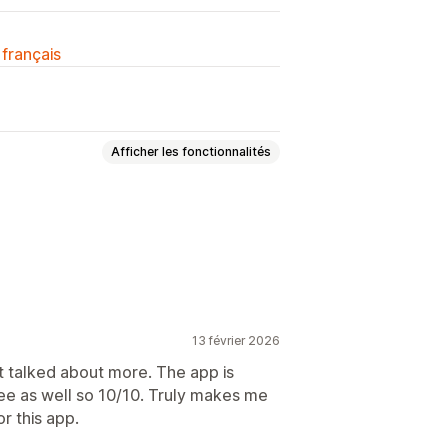
 français
Afficher les fonctionnalités
ons
Arrière-plans
imés
Animations interactives
Taille
Vitesse
Icônes
Images
13 février 2026
t talked about more. The app is
Halloween
Nouvel an
Printemps
free as well so 10/10. Truly makes me
Événements personnalisés
or this app.