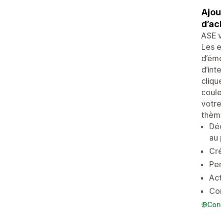
Ajou
d’ac
ASE v
Les e
d’émo
d’int
cliqu
coule
votre
thèm
Déc
au 
Cré
Per
Act
Con
Con