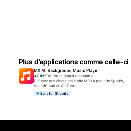
Plus d’applications comme celle-ci
MX AI: Background Music Player
étoile(s) sur 5
4,8
(53)
•
Forfait gratuit disponible
53 avis au total
Diffusez des chansons audio MP3 à partir de Spotify,
SoundCloud et YouTube
Built for Shopify