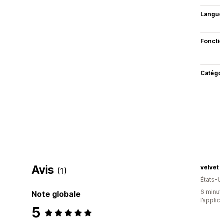
Langu
Fonct
Catég
Avis
velvet 
(1)
États-
6 minut
Note globale
l’appli
5