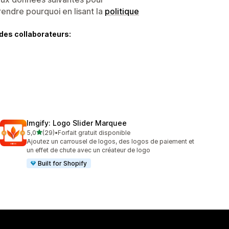
endre pourquoi en lisant la
politique
des collaborateurs:
Imgify: Logo Slider Marquee
étoile(s) sur 5
5,0
(29)
•
Forfait gratuit disponible
29 avis au total
Ajoutez un carrousel de logos, des logos de paiement et
un effet de chute avec un créateur de logo
Built for Shopify