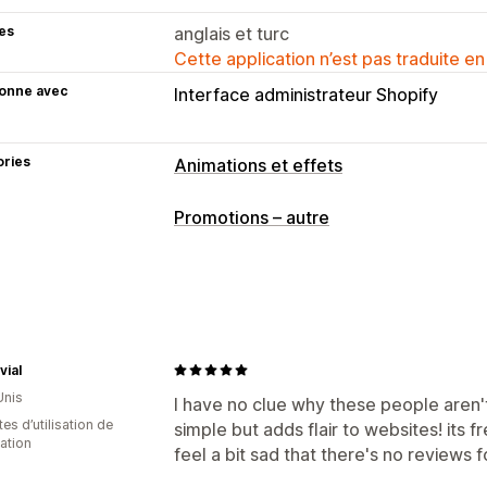
es
anglais et turc
Cette application n’est pas traduite en
ionne avec
Interface administrateur Shopify
ories
Animations et effets
Personnalisation
Promotions – autre
Animations 3D
Contrôle des animati
Animations personnalisées
Effets an
Effets spécifiques à la page
Couleur
Optimisation pour le format mobile
vial
Événements saisonniers
Unis
I have no clue why these people aren'
Automne
Black Friday (BFCM)
Noël
es d’utilisation de
simple but adds flair to websites! its 
Été
Saint-Valentin
Hiver
Promotions
cation
feel a bit sad that there's no reviews f