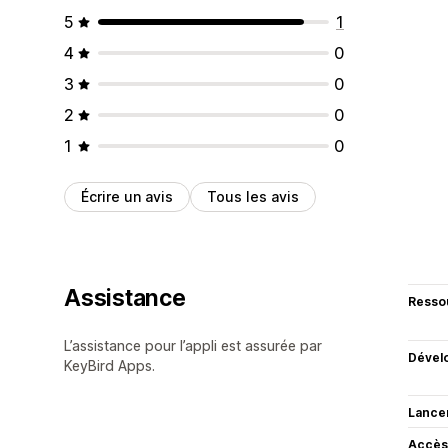
5
1
4
0
3
0
2
0
1
0
Écrire un avis
Tous les avis
Assistance
Resso
L’assistance pour l’appli est assurée par
Dével
KeyBird Apps.
Lance
Accès