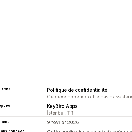
urces
Politique de confidentialité
Ce développeur n’offre pas d’assistanc
oppeur
KeyBird Apps
İstanbul, TR
ment
9 février 2026
 aux données
Cette application a besoin d’accéder