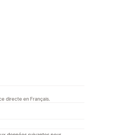
e directe en Français.
 aux données suivantes pour