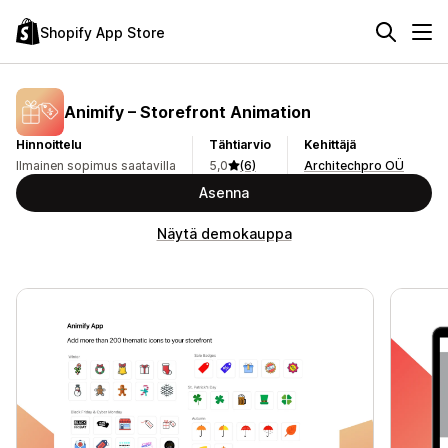
Shopify App Store
Animify – Storefront Animation
Hinnoittelu
Tähtiarvio
Kehittäjä
Ilmainen sopimus saatavilla
5,0
(6)
Architechpro OÜ
Asenna
Näytä demokauppa