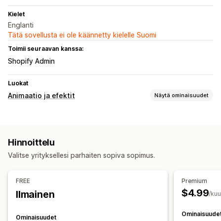
Kielet
Englanti
Tätä sovellusta ei ole käännetty kielelle Suomi
Toimii seuraavan kanssa:
Shopify Admin
Luokat
Animaatio ja efektit
Näytä ominaisuudet
Mukautukset
Animaatioiden hallinta
Putoamisefektit
Väri
Koko
Hinnoittelu
Nopeus
Kuvakkeet
Mobiiliresponsiivisuus
Valitse yrityksellesi parhaiten sopiva sopimus.
Kausittaiset tapahtumat
Syksy
Black Friday (BFCM)
Joulu
Halloween
Uusi vuosi
FREE
Premium
Kevät
Kesä
Ystävänpäivä
Talvi
Kampanjat
$4.99
Ilmainen
/ku
Ominaisuude
Ominaisuudet