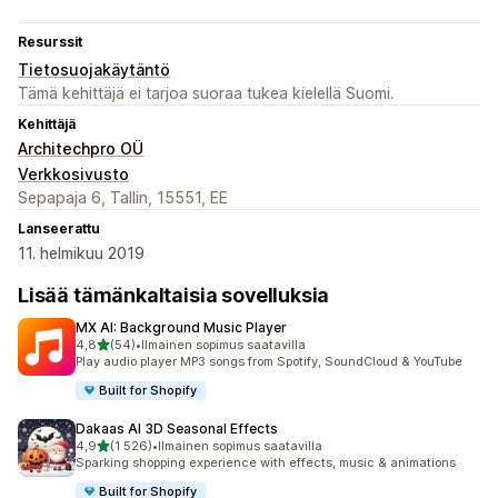
Resurssit
Tietosuojakäytäntö
Tämä kehittäjä ei tarjoa suoraa tukea kielellä Suomi.
Kehittäjä
Architechpro OÜ
Verkkosivusto
Sepapaja 6, Tallin, 15551, EE
Lanseerattu
11. helmikuu 2019
Lisää tämänkaltaisia sovelluksia
MX AI: Background Music Player
/ 5 tähteä
4,8
(54)
•
Ilmainen sopimus saatavilla
54 arvostelua yhteensä
Play audio player MP3 songs from Spotify, SoundCloud & YouTube
Built for Shopify
Dakaas AI 3D Seasonal Effects
/ 5 tähteä
4,9
(1 526)
•
Ilmainen sopimus saatavilla
1526 arvostelua yhteensä
Sparking shopping experience with effects, music & animations
Built for Shopify