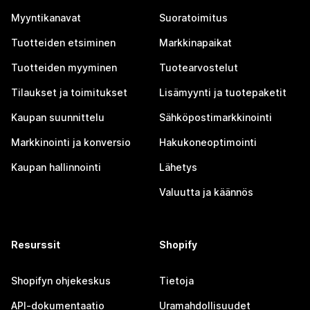
Myyntikanavat
Suoratoimitus
Tuotteiden etsiminen
Markkinapaikat
Tuotteiden myyminen
Tuotearvostelut
Tilaukset ja toimitukset
Lisämyynti ja tuotepaketit
Kaupan suunnittelu
Sähköpostimarkkinointi
Markkinointi ja konversio
Hakukoneoptimointi
Kaupan hallinnointi
Lähetys
Valuutta ja käännös
Resurssit
Shopify
Shopifyn ohjekeskus
Tietoja
API-dokumentaatio
Uramahdollisuudet