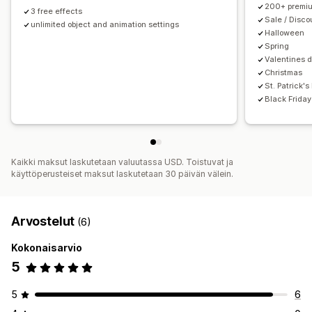
200+ premiu
3 free effects
Sale / Disc
unlimited object and animation settings
Halloween
Spring
Valentines 
Christmas
St. Patrick's
Black Frida
Kaikki maksut laskutetaan valuutassa USD. Toistuvat ja
käyttöperusteiset maksut laskutetaan 30 päivän välein.
Arvostelut
(6)
Kokonaisarvio
5
5
6