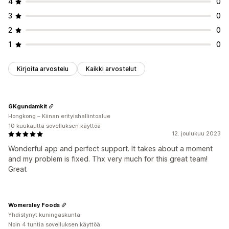
4
0
3
0
2
0
1
0
Kirjoita arvostelu
Kaikki arvostelut
GKgundamkit
Hongkong – Kiinan erityishallintoalue
10 kuukautta sovelluksen käyttöä
12. joulukuu 2023
Wonderful app and perfect support. It takes about a moment
and my problem is fixed. Thx very much for this great team!
Great
Womersley Foods
Yhdistynyt kuningaskunta
Noin 4 tuntia sovelluksen käyttöä