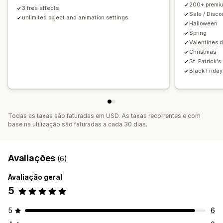
200+ premiu
3 free effects
Sale / Disc
unlimited object and animation settings
Halloween
Spring
Valentines 
Christmas
St. Patrick's
Black Frida
Todas as taxas são faturadas em USD. As taxas recorrentes e com
base na utilização são faturadas a cada 30 dias.
Avaliações
(6)
Avaliação geral
5
5
6