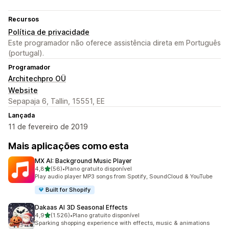
Recursos
Política de privacidade
Este programador não oferece assistência direta em Português
(portugal).
Programador
Architechpro OÜ
Website
Sepapaja 6, Tallin, 15551, EE
Lançada
11 de fevereiro de 2019
Mais aplicações como esta
MX AI: Background Music Player
de 5 estrelas
4,8
(56)
•
Plano gratuito disponível
56 total de avaliações
Play audio player MP3 songs from Spotify, SoundCloud & YouTube
Built for Shopify
Dakaas AI 3D Seasonal Effects
de 5 estrelas
4,9
(1.526)
•
Plano gratuito disponível
1526 total de avaliações
Sparking shopping experience with effects, music & animations