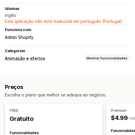
Idiomas
inglês
Esta aplicação não está traduzida em português (Portugal)
Funciona com
Admin Shopify
Categorias
Animação e efeitos
Mostrar funcionalidades
Personalização
Controlo de animação
Efeitos de queda
Cor
Tamanho
Preços
Velocidade
Ícones
Reatividade móvel
Escolha o plano que melhor se adequa ao negócio.
Eventos sazonais
Outono
Black Friday (BFCM)
Christmas
Halloween
FREE
Premium
Ano Novo
Primavera
Verão
Dia dos Namorados
Inverno
$4.99
Gratuito
/ m
Promoções
Funcionalida
Funcionalidades