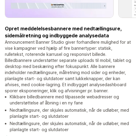
Opret meddelelsesbannere med nedtællingsure,
sidemålretning og indbyggede analysedata
Announcement Banner Studio giver forhandlere mulighed for at
vise kampagner ved hjælp af fire bannertyper: statisk,
rulletekst, roterende karrusel og responsivt billede.
Billedbannere understøtter separate uploads til mobil, tablet og
desktop med beskæring efter fokuspunkt. Alle bannere
indeholder nedtællingsure, målretning mod sider og enheder,
planlagte start- og slutdatoer samt lukkeknapper, der kan
afvises, med cookie-lagring. Et indbygget analysedashboard
sporer eksponeringer, klik og afvisninger pr. banner.
Klikbare billedbannere med tilpassede webadresser og
understøttelse af åbning i en ny fane
Nedtællingsure, der skjules automatisk, når de udløber, med
planlagte start- og slutdatoer
Nedtællingsure, der skjules automatisk, når de udløber, med
planlagte start- og slutdatoer