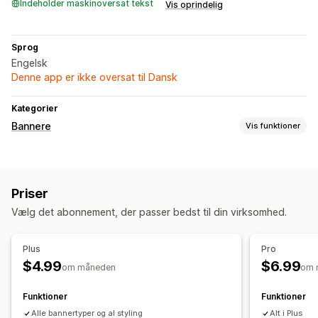
Indeholder maskinoversat tekst
Vis oprindelig
Sprog
Engelsk
Denne app er ikke oversat til Dansk
Kategorier
Bannere
Vis funktioner
Bannertype
Annonceringslinje
Gratis levering
Masseannoncering
Priser
Produktside
Nedtælling
Vælg det abonnement, der passer bedst til din virksomhed.
Tilpasning
Placering af banner
Fastgjort visning
Links og knapper
Plus
Pro
Baggrunde
Farve og skrifttype
Emojis
Dynamisk på mobil
$4.99
$6.99
om måneden
om 
Analyser og rapportering
Funktioner
Funktioner
Analyser i realtid
Trafikrapporter
Alle bannertyper og al styling
Alt i Plus