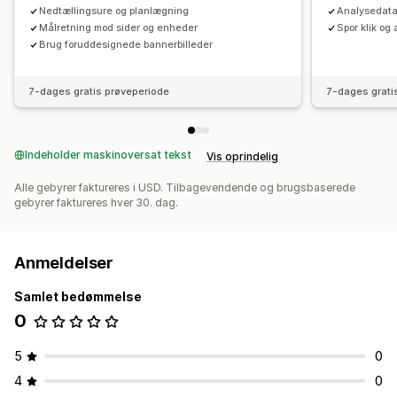
Nedtællingsure og planlægning
Analysedata 
Målretning mod sider og enheder
Spor klik og
Brug foruddesignede bannerbilleder
7-dages gratis prøveperiode
7-dages grati
Indeholder maskinoversat tekst
Vis oprindelig
Alle gebyrer faktureres i USD. Tilbagevendende og brugsbaserede
gebyrer faktureres hver 30. dag.
Anmeldelser
Samlet bedømmelse
0
5
0
4
0