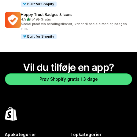
Built for Shopify
Hoppy Trust Badges & Icons
ud af 5 stjerner
4,9
(819)
•
Gratis
819 anmeldelser i alt
Social proof via betalingsikoner, ikoner til sociale medier, badges
m.m.
Built for Shopify
Vil du tilføje en app?
Prøv Shopify gratis i 3 dage
Appkategorier
Topkategorier