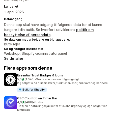
Lanceret
1. april 2026
Dataadgang
Denne app skal have adgang til følgende data for at kunne
fungere i din butik. Se hvorfor i udviklerens
politik om
beskyttelse af persondata
.
Se data om medarbejdere og bidragydere:
Butiksejer
Se og rediger butiksdata:
Webshop, Shopify-administratorpanel
Se detaljer
Flere apps som denne
Essential Trust Badges & Icons
ud af 5 stjerner
5,0
(1.045)
•
Gratis abonnement tilgængeligt
1045 anmeldelser i alt
Øg salget med tillidsmærker, funktionsikoner, mærkater og bannere
Built for Shopify
GSC Countdown Timer Bar
ud af 5 stjerner
4,9
(488)
•
Gratis
488 anmeldelser i alt
Tilføj en nedtællingsbjælke for at skabe urgency og øge salget ved
lynudsalg