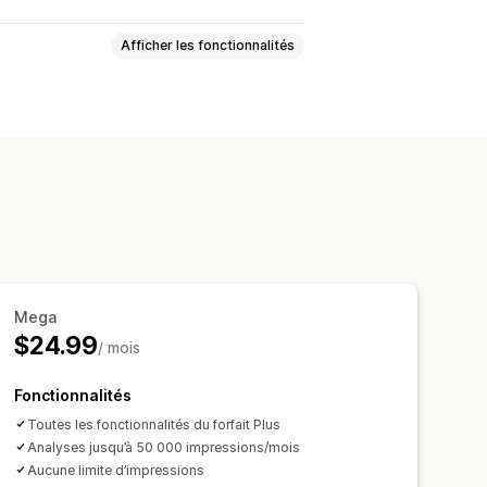
Afficher les fonctionnalités
Annonce multiple
Page de produit
Liens et boutons
Arrière-plans
n pour le format mobile
e rapports
Mega
Rapports de trafic
$24.99
/ mois
Fonctionnalités
Toutes les fonctionnalités du forfait Plus
Analyses jusqu’à 50 000 impressions/mois
Aucune limite d’impressions