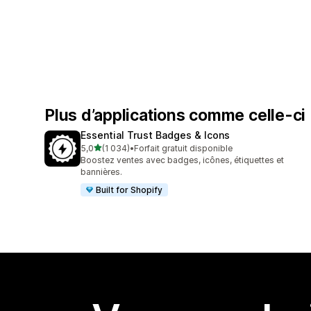
Plus d’applications comme celle-ci
Essential Trust Badges & Icons
étoile(s) sur 5
5,0
(1 034)
•
Forfait gratuit disponible
1034 avis au total
Boostez ventes avec badges, icônes, étiquettes et
bannières.
Built for Shopify