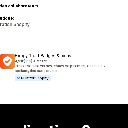
des collaborateurs:
utique:
tration Shopify
Hoppy Trust Badges & Icons
étoile(s) sur 5
4,9
(816)
•
Gratuite
816 avis au total
Preuve sociale via des icônes de paiement, de réseaux
sociaux, des badges, etc.
Built for Shopify