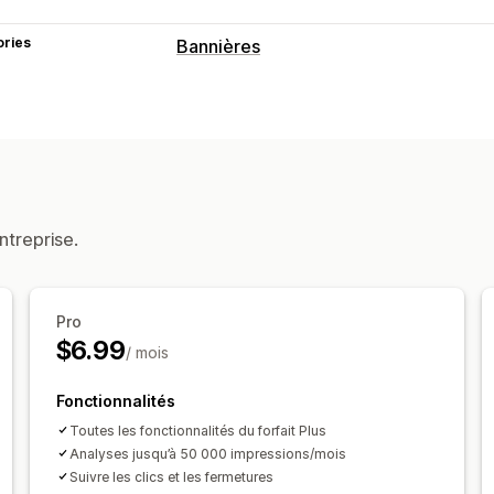
ories
Bannières
Type de bannière
Barre d’annonce
Expédition gratuite
Compte à rebours
Personnalisation
Position de bannière
Affichage fixe
ntreprise.
Couleur et police
Emojis
Optimisatio
Analyses de données et génération d
Pro
Analyses de données en temps réel
$6.99
/ mois
Fonctionnalités
Toutes les fonctionnalités du forfait Plus
Analyses jusqu’à 50 000 impressions/mois
Suivre les clics et les fermetures