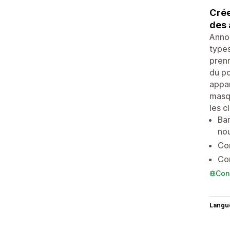
Crée
des 
Annou
types
prenn
du po
appar
masqu
les c
Ban
nou
Co
Co
Con
Langu