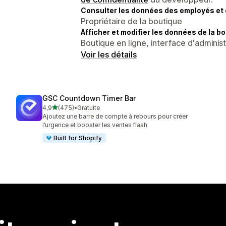
Consulter les données des employés et 
Propriétaire de la boutique
Afficher et modifier les données de la bo
Boutique en ligne, interface d'adminis
Voir les détails
GSC Countdown Timer Bar
étoile(s) sur 5
4,9
(475)
•
Gratuite
475 avis au total
Ajoutez une barre de compte à rebours pour créer
l’urgence et booster les ventes flash
Built for Shopify