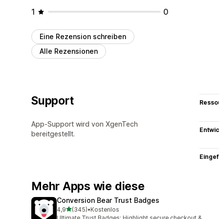
1
0
Eine Rezension schreiben
Alle Rezensionen
Support
Resso
App-Support wird von XgenTech
Entwic
bereitgestellt.
Eingef
Mehr Apps wie diese
Conversion Bear Trust Badges
von 5 Sternen
4,9
(345)
•
Kostenlos
345 Rezensionen insgesamt
Ultimate Trust Badges: Highlight secure checkout &