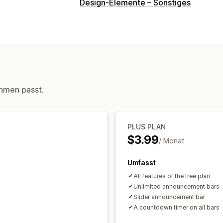
Design-Elemente – Sonstiges
hmen passt.
PLUS PLAN
$3.99
/ Monat
Umfasst
All features of the free plan
Unlimited announcement bars
Slider announcement bar
A countdown timer on all bars