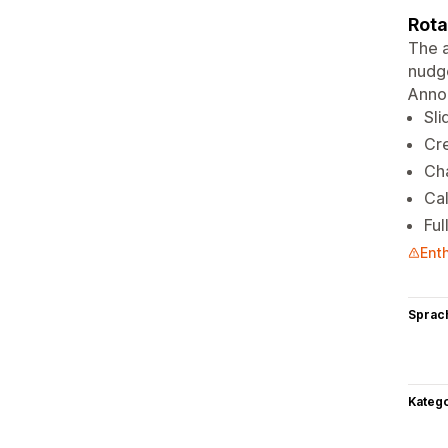
Rota
The a
nudge
Annou
Sli
Cre
Cha
Cal
Ful
Ent
Sprac
Kateg