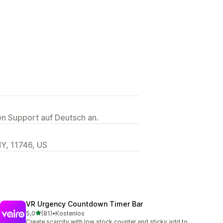
ten Support auf Deutsch an.
NY, 11746, US
VR Urgency Countdown Timer Bar
von 5 Sternen
5,0
(81)
•
Kostenlos
81 Rezensionen insgesamt
Create scarcity with low stock counter and sticky add to