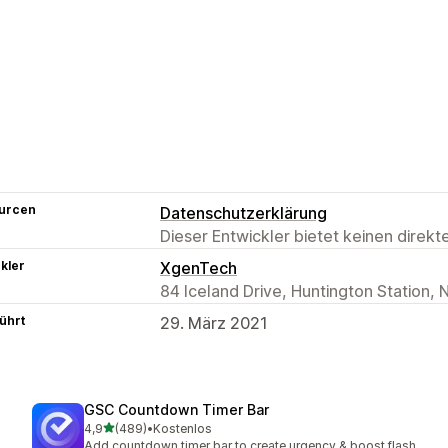
urcen
Datenschutzerklärung
Dieser Entwickler bietet keinen direk
kler
XgenTech
84 Iceland Drive, Huntington Station, 
ührt
29. März 2021
GSC Countdown Timer Bar
von 5 Sternen
4,9
(489)
•
Kostenlos
489 Rezensionen insgesamt
Add countdown timer bar to create urgency & boost flash