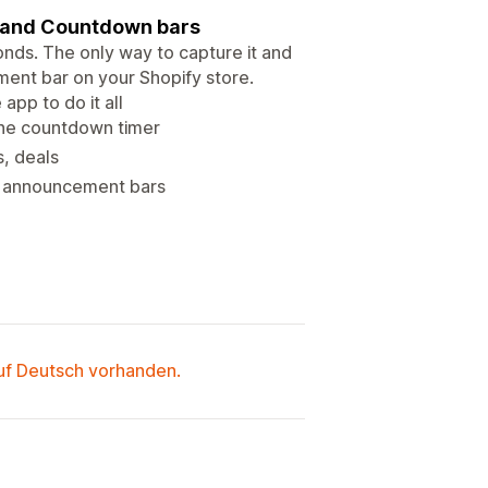
, and Countdown bars
onds. The only way to capture it and
ent bar on your Shopify store.
pp to do it all
the countdown timer
, deals
ur announcement bars
auf Deutsch vorhanden.