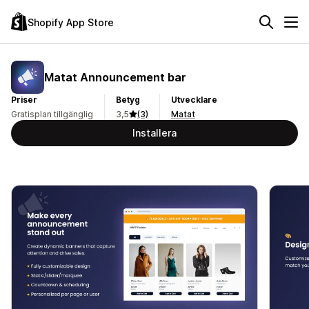
Shopify App Store
Matat Announcement bar
Priser
Betyg
Utvecklare
Gratisplan tillgänglig
3,5
(3)
Matat
Installera