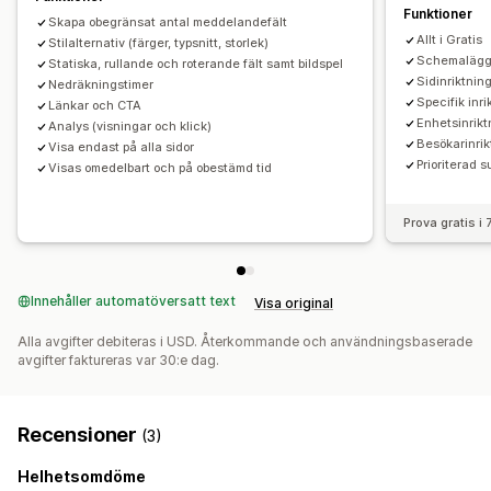
Analyser och rapporter
Funktioner
Skapa obegränsat antal meddelandefält
Spårning av beteenden
Spårning av prestanda
Allt i Gratis
Stilalternativ (färger, typsnitt, storlek)
Analysverktyg i realtid
Trafikrapporter
Schemalägg
Statiska, rullande och roterande fält samt bildspel
Sidinriktnin
Nedräkningstimer
Specifik inri
Länkar och CTA
Enhetsinrikt
Analys (visningar och klick)
Besökarinrik
Visa endast på alla sidor
Prioriterad s
Visas omedelbart och på obestämd tid
Prova gratis i
Innehåller automatöversatt text
Visa original
Alla avgifter debiteras i USD. Återkommande och användningsbaserade
avgifter faktureras var 30:e dag.
Recensioner
(3)
Helhetsomdöme