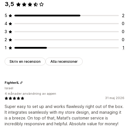
3,5
5
2
4
0
3
0
2
0
1
1
Skriv en recension
Alla recensioner
FighterIL
Israel
4 månader användning av appen
31 maj 2026
Super easy to set up and works flawlessly right out of the box.
It integrates seamlessly with my store design, and managing it
is a breeze. On top of that, Matat's customer service is
incredibly responsive and helpful. Absolute value for money!