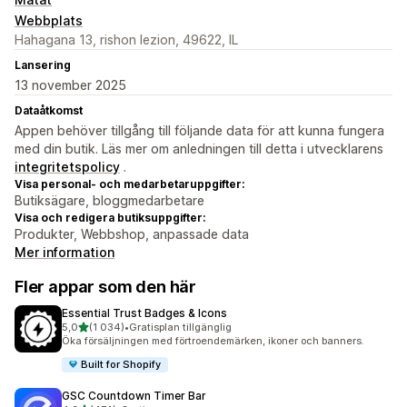
Webbplats
Hahagana 13, rishon lezion, 49622, IL
Lansering
13 november 2025
Dataåtkomst
Appen behöver tillgång till följande data för att kunna fungera
med din butik. Läs mer om anledningen till detta i utvecklarens
integritetspolicy
.
Visa personal- och medarbetaruppgifter:
Butiksägare, bloggmedarbetare
Visa och redigera butiksuppgifter:
Produkter, Webbshop, anpassade data
Mer information
Fler appar som den här
Essential Trust Badges & Icons
av 5 stjärnor
5,0
(1 034)
•
Gratisplan tillgänglig
1034 recensioner totalt
Öka försäljningen med förtroendemärken, ikoner och banners.
Built for Shopify
GSC Countdown Timer Bar