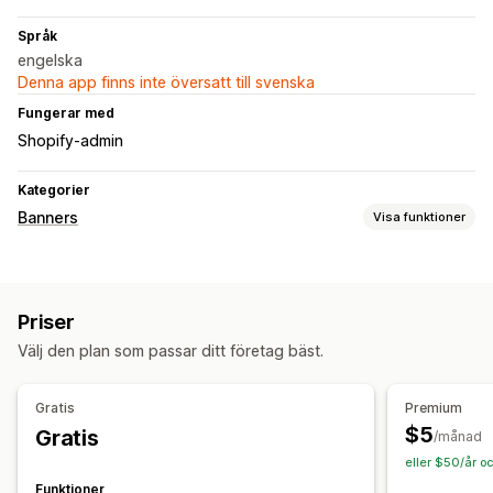
Språk
engelska
Denna app finns inte översatt till svenska
Fungerar med
Shopify-admin
Kategorier
Banners
Visa funktioner
Bannertyp
Fält med meddelande
Kampanj
Nedräkningstimer
Priser
Anpassning
Välj den plan som passar ditt företag bäst.
Bannerposition
Animeringar
Klisterdisplay
Länkar och knappar
Bakgrunder
Färg och teckensnitt
Gratis
Premium
Anpassad CSS
Mobilanpassning
Schemaläggning
$5
Gratis
/månad
Målinriktning för kampanj
Målinriktning för beteende
eller $50/år o
Funktioner