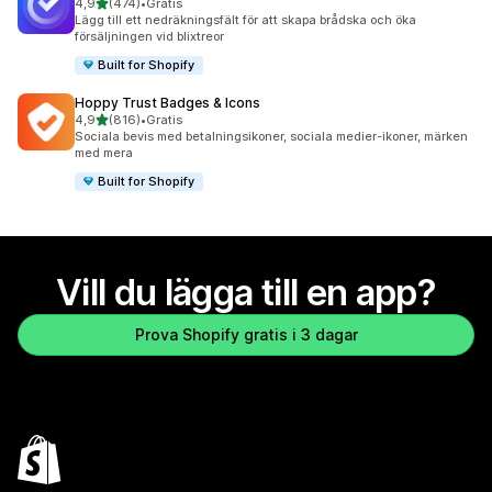
av 5 stjärnor
4,9
(474)
•
Gratis
474 recensioner totalt
Lägg till ett nedräkningsfält för att skapa brådska och öka
försäljningen vid blixtreor
Built for Shopify
Hoppy Trust Badges & Icons
av 5 stjärnor
4,9
(816)
•
Gratis
816 recensioner totalt
Sociala bevis med betalningsikoner, sociala medier-ikoner, märken
med mera
Built for Shopify
Vill du lägga till en app?
Prova Shopify gratis i 3 dagar