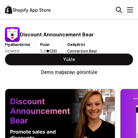
Shopify App Store
Discount Announcement Bear
Fiyatlandırma
Puan
Geliştirici
Ücretsiz
5,0
(26)
Conversion Bear
Yükle
Demo mağazayı görüntüle