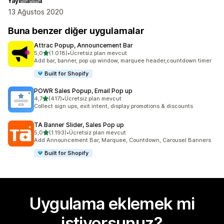
Yayınlanma
13 Ağustos 2020
Buna benzer diğer uygulamalar
Attrac Popup, Announcement Bar
5 yıldız üzerinden
5,0
(1.018)
•
Ücretsiz plan mevcut
toplam 1018 değerlendirme
Add bar, banner, pop up window, marquee header,countdown timer
Built for Shopify
POWR Sales Popup, Email Pop up
5 yıldız üzerinden
4,7
(417)
•
Ücretsiz plan mevcut
toplam 417 değerlendirme
Collect sign ups, exit intent, display promotions & discounts
TA Banner Slider, Sales Pop up
5 yıldız üzerinden
5,0
(1.193)
•
Ücretsiz plan mevcut
toplam 1193 değerlendirme
Add Announcement Bar, Marquee, Countdown, Carousel Banners
Built for Shopify
Uygulama eklemek mi
istiyorsunuz?