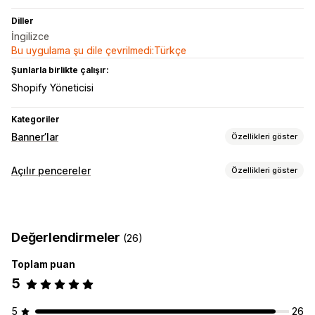
Diller
İngilizce
Bu uygulama şu dile çevrilmedi:Türkçe
Şunlarla birlikte çalışır:
Shopify Yöneticisi
Kategoriler
Banner’lar
Özellikleri göster
Banner türü
Açılır pencereler
Özellikleri göster
Duyuru çubuğu
Açılır pencere türleri
Özelleştirme
Satış açılır pencereleri
İndirimler
Bağlantılar ve düğmeler
Renk ve yazı tipi
Özel CSS
Değerlendirmeler
(26)
Açılır pencereleri yönetme
Mobil duyarlı
Toplam puan
Düzenleyici aracı
Özel kod
Özel yazı tipleri
Analizler ve raporlama
5
Performans takibi
5
26