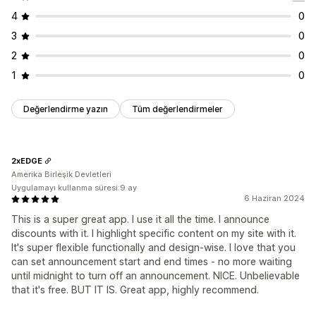
4
0
3
0
2
0
1
0
Değerlendirme yazın
Tüm değerlendirmeler
2xEDGE
Amerika Birleşik Devletleri
Uygulamayı kullanma süresi:9 ay
6 Haziran 2024
This is a super great app. I use it all the time. I announce
discounts with it. I highlight specific content on my site with it.
It's super flexible functionally and design-wise. I love that you
can set announcement start and end times - no more waiting
until midnight to turn off an announcement. NICE. Unbelievable
that it's free. BUT IT IS. Great app, highly recommend.