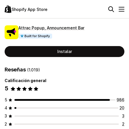
Shopify App Store
Attrac Popup, Announcement Bar
Built for Shopify
Instalar
Reseñas
(1.019)
Calificación general
5
5
986
4
20
3
3
2
2