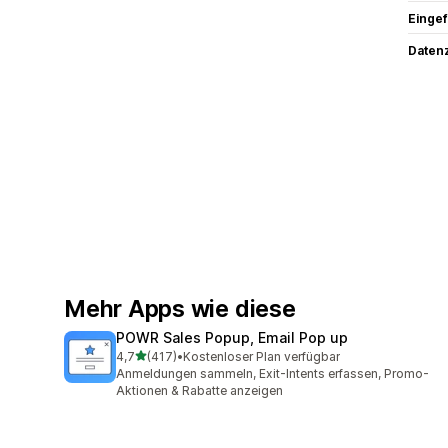
Eingef
Datenz
Mehr Apps wie diese
POWR Sales Popup, Email Pop up
von 5 Sternen
4,7
(417)
•
Kostenloser Plan verfügbar
417 Rezensionen insgesamt
Anmeldungen sammeln, Exit-Intents erfassen, Promo-
Aktionen & Rabatte anzeigen