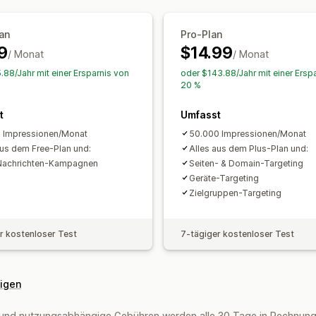
Übersetzung
Lokalisierung
E-Mail-E
Kampagnen-Targeting
Verhaltens-Ta
Kampagnen
Trigger und Regeln
Targ
an
Pro-Plan
Analysen und Berichte
9
$14.99
Berichterstattung
Analysen
Trackin
/ Monat
/ Monat
Verhaltensverfolgung
Leistungsverf
.88/Jahr mit einer Ersparnis von
oder $143.88/Jahr mit einer Ersp
Traffic-Berichte
Kundensegmente
20 %
t
Umfasst
 Impressionen/Monat
50.000 Impressionen/Monat
aus dem Free-Plan und:
Alles aus dem Plus-Plan und:
Nachrichten-Kampagnen
Seiten- & Domain-Targeting
Geräte-Targeting
Zielgruppen-Targeting
r kostenloser Test
7-tägiger kostenloser Test
eigen
und nutzungsabhängige Gebühren werden alle 30 Tage in Rechnung 