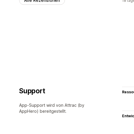
Alle Rezensionen
18 tag
Support
Resso
App-Support wird von Attrac (by
AppHero) bereitgestellt.
Entwic