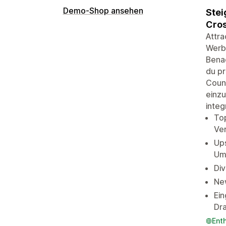
Demo-Shop ansehen
Stei
Cros
Attra
Werb
Benac
du p
Count
einzu
integ
Top
Ve
Ups
Um
Di
New
Ei
Dr
Ent