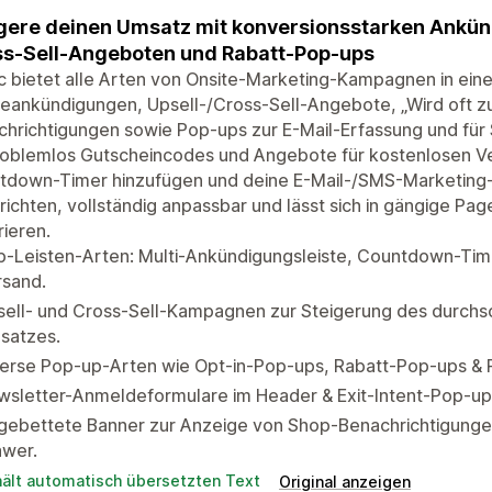
gere deinen Umsatz mit konversionsstarken Ankün
s-Sell-Angeboten und Rabatt-Pop-ups
c bietet alle Arten von Onsite-Marketing-Kampagnen in ein
eankündigungen, Upsell-/Cross-Sell-Angebote, „Wird oft 
hrichtigungen sowie Pop-ups zur E-Mail-Erfassung und für
roblemlos Gutscheincodes und Angebote für kostenlosen Ve
down-Timer hinzufügen und deine E-Mail-/SMS-Marketing-Lis
richten, vollständig anpassbar und lässt sich in gängige Pa
rieren.
-Leisten-Arten: Multi-Ankündigungsleiste, Countdown-Time
rsand.
ell- und Cross-Sell-Kampagnen zur Steigerung des durchsc
satzes.
verse Pop-up-Arten wie Opt-in-Pop-ups, Rabatt-Pop-ups & 
sletter-Anmeldeformulare im Header & Exit-Intent-Pop-up-
ngebettete Banner zur Anzeige von Shop-Benachrichtigunge
awer.
hält automatisch übersetzten Text
Original anzeigen