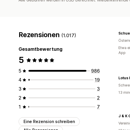
Rezensionen
Schue
(1.017)
Österr
Etwa e
Gesamtbewertung
App
5
5
986
Lotus
4
19
Schwe
3
3
13 min
2
2
1
7
J & K 
Eine Rezension schreiben
Verein