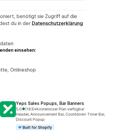
niert, benötigt sie Zugriff auf die
dest du in der
Datenschutzerklärung
sdaten
genden einsehen:
tte, Onlineshop
Yeps Sales Popups, Bar Banners
von 5 Sternen
5,0
(183)
•
Kostenloser Plan verfügbar
183 Rezensionen insgesamt
Header, Announcement Bar, Countdown Timer Bar,
Discount Popup
Built for Shopify