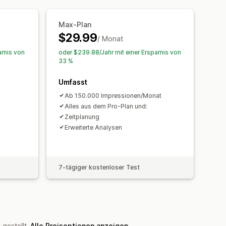
rfassungsliste
SMS-Erfassungsliste
rgeting
eting
Geolokalisierung
Tagging
Max-Plan
$29.99
g
/ Monat
olgung
Analysen in Echtzeit
arnis von
oder $239.88/Jahr mit einer Ersparnis von
33 %
Umfasst
Ab 150.000 Impressionen/Monat
Alles aus dem Pro-Plan und:
Zeitplanung
Erweiterte Analysen
7-tägiger kostenloser Test
gestellt.
Alle Preisoptionen anzeigen