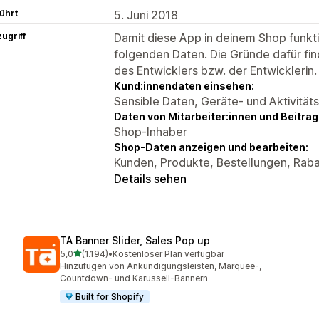
ührt
5. Juni 2018
ugriff
Damit diese App in deinem Shop funktio
folgenden Daten. Die Gründe dafür fin
des Entwicklers bzw. der Entwicklerin.
Kund:innendaten einsehen:
Sensible Daten, Geräte- und Aktivität
Daten von Mitarbeiter:innen und Beitra
Shop-Inhaber
Shop-Daten anzeigen und bearbeiten:
Kunden, Produkte, Bestellungen, Raba
Details sehen
TA Banner Slider, Sales Pop up
von 5 Sternen
5,0
(1.194)
•
Kostenloser Plan verfügbar
1194 Rezensionen insgesamt
Hinzufügen von Ankündigungsleisten, Marquee-,
Countdown- und Karussell-Bannern
Built for Shopify