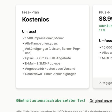
Free-Plan
Plus-Pl
$8.9
Kostenlos
oder $95
11 %
Umfasst
1.500 Impressionen/Monat
Umfass
Alle Kampagnentypen:
10.000
Ankündigungen (Leisten, Banner, Pop-
Alles 
ups)
Multi-
Upsell- & Cross-Sell-Angebote
E-Mail- & SMS-Pop-ups
Angebote für kostenlosen Versand
Countdown-Timer-Ankündigungen
7-tägige
Enthält automatisch übersetzten Text
Original anz
Alle Gebühren werden in USD berechnet. Wiederkehrende 