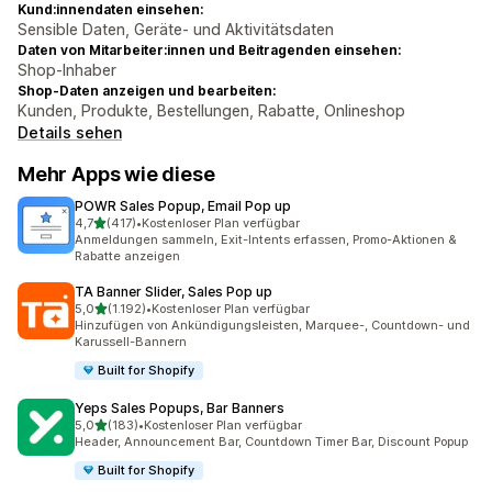
Kund:innendaten einsehen:
Sensible Daten, Geräte- und Aktivitätsdaten
Daten von Mitarbeiter:innen und Beitragenden einsehen:
Shop-Inhaber
Shop-Daten anzeigen und bearbeiten:
Kunden, Produkte, Bestellungen, Rabatte, Onlineshop
Details sehen
Mehr Apps wie diese
POWR Sales Popup, Email Pop up
von 5 Sternen
4,7
(417)
•
Kostenloser Plan verfügbar
417 Rezensionen insgesamt
Anmeldungen sammeln, Exit-Intents erfassen, Promo-Aktionen &
Rabatte anzeigen
TA Banner Slider, Sales Pop up
von 5 Sternen
5,0
(1.192)
•
Kostenloser Plan verfügbar
1192 Rezensionen insgesamt
Hinzufügen von Ankündigungsleisten, Marquee-, Countdown- und
Karussell-Bannern
Built for Shopify
Yeps Sales Popups, Bar Banners
von 5 Sternen
5,0
(183)
•
Kostenloser Plan verfügbar
183 Rezensionen insgesamt
Header, Announcement Bar, Countdown Timer Bar, Discount Popup
Built for Shopify