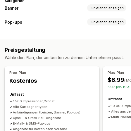
Kategorien
Banner
Funktionen anzeigen
Bannertyp
Pop-ups
Funktionen anzeigen
Ankündigungsleiste
E-Mail-Anmeldung
Popup-Typen
Kostenloser Versand
Mehrere Ankündigungen
Sales-Popups
E-Mail-Popups
SMS-Popups
Exit-Intent
Benachrichtigung
Produktseite
Werbung
Countdown
Preisgestaltung
Rabatte
Countdown Timer
Newsletter
Formulare
Banner
Personalisierte Empfehlungen
Wähle den Plan, der am besten zu deinem Unternehmen passt.
Ankündigungen
Warn-Popups
Individuelle Popups
Anpassung
Popups verwalten
Bannerposition
Animationen
Fixiertes Display
Free-Plan
Plus-Plan
Editor-Tool
Individueller Code
Links und Schaltflächen
Hintergründe
Farbe und Schriftart
$8.99
Kostenlos
/ M
Benutzerdefinierte Schriftarten
Übersetzung
Emojis
Mehrere Sprachen
Responsivität für Mobilgeräte
oder $95.88/Ja
Lokalisierung
E-Mail-Erfassungsliste
Planung
Geo-Targeting
Kampagnen-Targeting
Umfasst
Umfasst
SMS-Erfassungsliste
Kampagnen
Trigger und Regeln
Verhaltens-Targeting
1.500 Impressionen/Monat
10.000 Impr
Targeting
Alle Kampagnentypen:
Geolokalisierung
Tagging
Berichterstattung
Analysen und Berichte
Alles aus d
Ankündigungen (Leisten, Banner, Pop-ups)
Analysen
Tracking
Multi-Nach
Upsell- & Cross-Sell-Angebote
Verhaltensverfolgung
Leistungsverfolgung
E-Mail- & SMS-Pop-ups
Analysen in Echtzeit
Traffic-Berichte
Kundensegmente
Angebote für kostenlosen Versand