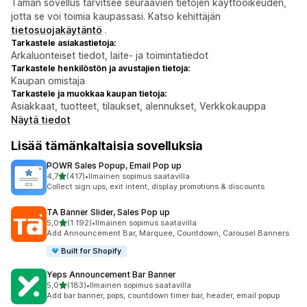
Tämän sovellus tarvitsee seuraavien tietojen käyttöoikeuden,
jotta se voi toimia kaupassasi. Katso kehittäjän
tietosuojakäytäntö
.
Tarkastele asiakastietoja:
Arkaluonteiset tiedot, laite- ja toimintatiedot
Tarkastele henkilöstön ja avustajien tietoja:
Kaupan omistaja
Tarkastele ja muokkaa kaupan tietoja:
Asiakkaat, tuotteet, tilaukset, alennukset, Verkkokauppa
Näytä tiedot
Lisää tämänkaltaisia sovelluksia
POWR Sales Popup, Email Pop up
/ 5 tähteä
4,7
(417)
•
Ilmainen sopimus saatavilla
417 arvostelua yhteensä
Collect sign ups, exit intent, display promotions & discounts
TA Banner Slider, Sales Pop up
/ 5 tähteä
5,0
(1 192)
•
Ilmainen sopimus saatavilla
1192 arvostelua yhteensä
Add Announcement Bar, Marquee, Countdown, Carousel Banners
Built for Shopify
Yeps Announcement Bar Banner
/ 5 tähteä
5,0
(183)
•
Ilmainen sopimus saatavilla
183 arvostelua yhteensä
Add bar banner, pops, countdown timer bar, header, email popup