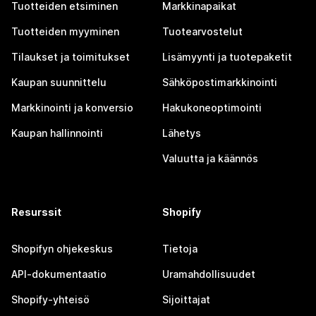
Tuotteiden etsiminen
Markkinapaikat
Tuotteiden myyminen
Tuotearvostelut
Tilaukset ja toimitukset
Lisämyynti ja tuotepaketit
Kaupan suunnittelu
Sähköpostimarkkinointi
Markkinointi ja konversio
Hakukoneoptimointi
Kaupan hallinnointi
Lähetys
Valuutta ja käännös
Resurssit
Shopify
Shopifyn ohjekeskus
Tietoja
API-dokumentaatio
Uramahdollisuudet
Shopify-yhteisö
Sijoittajat