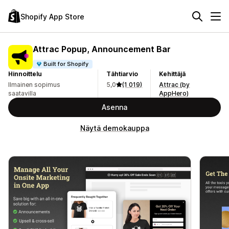
Shopify App Store
Attrac Popup, Announcement Bar
Built for Shopify
Hinnoittelu
Tähtiarvio
Kehittäjä
Ilmainen sopimus
5,0
(1 019)
Attrac (by
saatavilla
AppHero)
Asenna
Näytä demokauppa