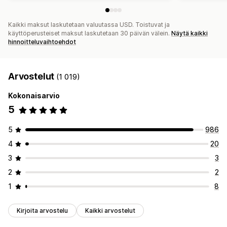
Kaikki maksut laskutetaan valuutassa USD. Toistuvat ja
käyttöperusteiset maksut laskutetaan 30 päivän välein.
Näytä kaikki
hinnoitteluvaihtoehdot
Arvostelut
(1 019)
Kokonaisarvio
5
5
986
4
20
3
3
2
2
1
8
Kirjoita arvostelu
Kaikki arvostelut