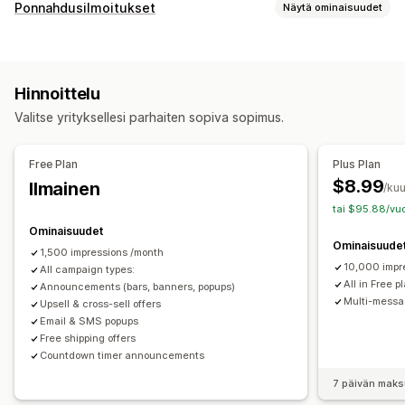
Bannerin tyyppi
Ponnahdusilmoitukset
Näytä ominaisuudet
Ilmoituspalkki
Sähköpostitilaus
Ilmainen toimitus
Ponnahdusilmoitustyypit
Useat ilmoitukset
Ilmoitus
Tuotesivu
Mainostava
Myyntiponnahdusikkunat
Sähköpostiponnahdusikkunat
Ajastin
Yksilöidyt suositukset
Hinnoittelu
SMS-ponnahdusikkunat
Poistumisaikomus
Alennukset
Mukautukset
Valitse yrityksellesi parhaiten sopiva sopimus.
Ajastimet
Uutiskirjeet
Lomakkeet
Bannerit
Ilmoitukset
Bannerin sijainti
Animaatiot
Paikallaan pysyminen näytöllä
Varoitusponnahdusikkunat
Mukautetut ponnahdusikkunat
Linkit ja painikkeet
Taustat
Väri ja fontti
Emojis
Free Plan
Plus Plan
Ponnahdusikkunoiden ylläpito
Monikielisyys
Mobiiliresponsiivisuus
Ajastaminen
$8.99
Ilmainen
/ku
Muokkaustyökalu
Mukautettu koodi
Mukautetut fontit
Maantieteellinen kohdentaminen
tai $95.88/vuo
Käännös
Lokalisointi
Sähköpostiosoitteiden keräyslista
Kampanjan kohdentaminen
Ominaisuudet
Ominaisuude
SMS-keräyslista
Kampanjat
Käynnistimet ja säännöt
Kohdentaminen käytöksen perusteella
1,500 impressions /month
10,000 impr
Kohdentaminen
All campaign types:
Geopaikannus
Tunnisteet
Raportointi
Analytiikka ja raportit
All in Free p
Announcements (bars, banners, popups)
Analytiikka
Seuranta
Multi-mess
Upsell & cross-sell offers
Käyttäytymisen seuranta
Tehokkuuden seuranta
Email & SMS popups
Reaaliaikainen analytiikka
Liikenneraportit
Free shipping offers
Asiakassegmentit
Countdown timer announcements
7 päivän maks