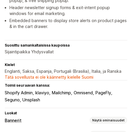
popup, & free shipping popup.
Header newsletter signup forms & exit-intent popup
windows for email marketing.
Embedded banners to display store alerts on product pages
& in the cart drawer.
Suosittu samankaltaisissa kaupoissa
Sijaintipaikka Yhdysvallat
Kielet
Englanti, Saksa, Espanja, Portugali (Brasilia), Italia, ja Ranska
Tätä sovellusta ei ole käännetty kielelle Suomi
Toimii seuraavan kanssa:
Shopify Admin
klaviyo
Mailchimp
Omnisend
PageFly
Seguno
Unsplash
Luokat
Bannerit
Näytä ominaisuudet