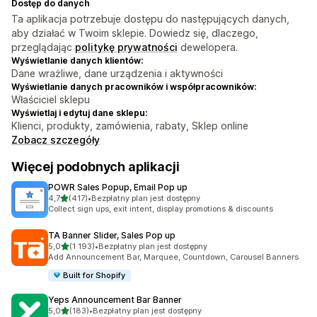
Dostęp do danych
Ta aplikacja potrzebuje dostępu do następujących danych,
aby działać w Twoim sklepie. Dowiedz się, dlaczego,
przeglądając
politykę prywatności
dewelopera.
Wyświetlanie danych klientów:
Dane wrażliwe, dane urządzenia i aktywności
Wyświetlanie danych pracowników i współpracowników:
Właściciel sklepu
Wyświetlaj i edytuj dane sklepu:
Klienci, produkty, zamówienia, rabaty, Sklep online
Zobacz szczegóły
Więcej podobnych aplikacji
POWR Sales Popup, Email Pop up
na 5 gwiazdek
4,7
(417)
•
Bezpłatny plan jest dostępny
Łączna liczba recenzji: 417
Collect sign ups, exit intent, display promotions & discounts
TA Banner Slider, Sales Pop up
na 5 gwiazdek
5,0
(1 193)
•
Bezpłatny plan jest dostępny
Łączna liczba recenzji: 1193
Add Announcement Bar, Marquee, Countdown, Carousel Banners
Built for Shopify
Yeps Announcement Bar Banner
na 5 gwiazdek
5,0
(183)
•
Bezpłatny plan jest dostępny
Łączna liczba recenzji: 183