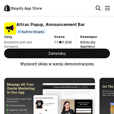
Shopify App Store
Attrac Popup, Announcement Bar
Built for Shopify
Ceny
Ocena
Deweloper
Bezpłatny plan jest
5,0
(1 019)
Attrac (by
dostępny
AppHero)
Zainstaluj
Wyświetl sklep w wersji demonstracyjnej