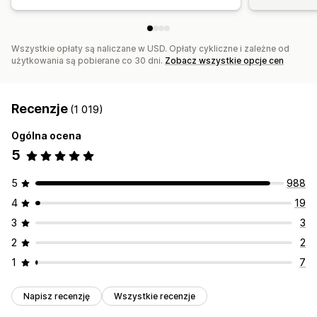
Segmenty klientów
Geolokalizacja
Oznaczanie
Raportowanie
Analizy
Śledzenie
Wszystkie opłaty są naliczane w USD. Opłaty cykliczne i zależne od
użytkowania są pobierane co 30 dni.
Zobacz wszystkie opcje cen
Recenzje
(1 019)
Ogólna ocena
5
5
988
4
19
3
3
2
2
1
7
Napisz recenzję
Wszystkie recenzje