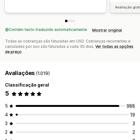
Relatórios de tráfego
Segmentos de clientes
Avaliação grat
Contém texto traduzido automaticamente
Mostrar original
Todas as cobranças são faturadas em USD. Cobranças recorrentes e
calculadas por uso são faturadas a cada 30 dias.
Ver todas as opções
de preço
Avaliações
(1.019)
Classificação geral
5
5
988
4
19
3
3
2
2