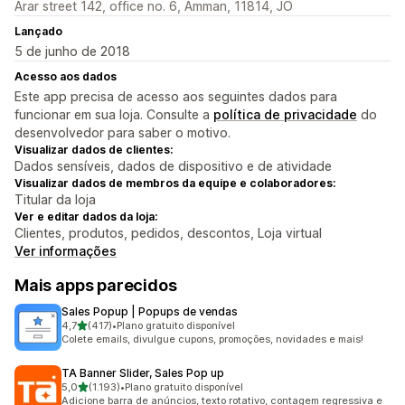
Arar street 142, office no. 6, Amman, 11814, JO
Lançado
5 de junho de 2018
Acesso aos dados
Este app precisa de acesso aos seguintes dados para
funcionar em sua loja. Consulte a
política de privacidade
do
desenvolvedor para saber o motivo.
Visualizar dados de clientes:
Dados sensíveis, dados de dispositivo e de atividade
Visualizar dados de membros da equipe e colaboradores:
Titular da loja
Ver e editar dados da loja:
Clientes, produtos, pedidos, descontos, Loja virtual
Ver informações
Mais apps parecidos
Sales Popup | Popups de vendas
de 5 estrelas
4,7
(417)
•
Plano gratuito disponível
417 avaliações ao todo
Colete emails, divulgue cupons, promoções, novidades e mais!
TA Banner Slider, Sales Pop up
de 5 estrelas
5,0
(1.193)
•
Plano gratuito disponível
1193 avaliações ao todo
Adicione barra de anúncios, texto rotativo, contagem regressiva e