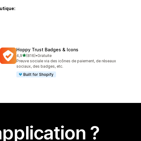
utique:
Hoppy Trust Badges & Icons
étoile(s) sur 5
4,9
(816)
•
Gratuite
816 avis au total
Preuve sociale via des icônes de paiement, de réseaux
sociaux, des badges, etc.
Built for Shopify
pplication ?