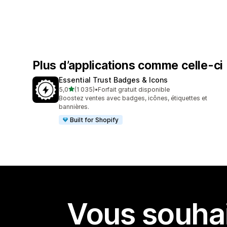
Plus d’applications comme celle-ci
Essential Trust Badges & Icons
étoile(s) sur 5
5,0
(1 035)
•
Forfait gratuit disponible
1035 avis au total
Boostez ventes avec badges, icônes, étiquettes et
bannières.
Built for Shopify
Vous souhai