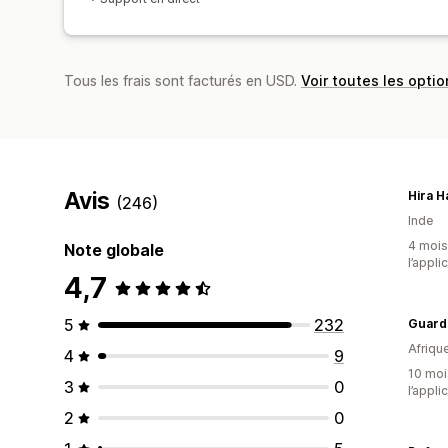
Tous les frais sont facturés en USD.
Voir toutes les optio
Avis
Hira H
(246)
Inde
4 mois 
Note globale
l’appli
4,7
5
232
Afriqu
4
9
10 mois
3
0
l’appli
2
0