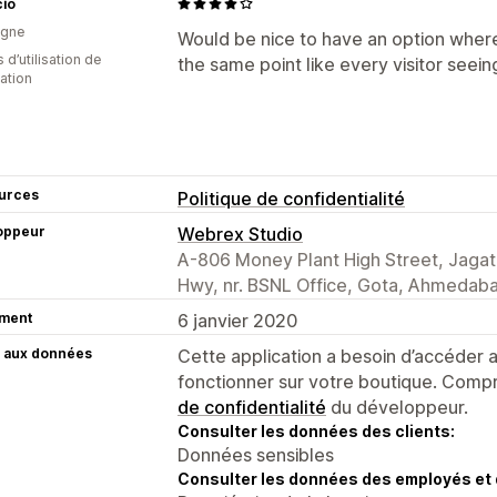
cio
agne
Would be nice to have an option where 
s d’utilisation de
the same point like every visitor seei
cation
urces
Politique de confidentialité
oppeur
Webrex Studio
A-806 Money Plant High Street, Jagat
Hwy, nr. BSNL Office, Gota, Ahmedaba
ment
6 janvier 2020
 aux données
Cette application a besoin d’accéder
fonctionner sur votre boutique. Compr
de confidentialité
du développeur.
Consulter les données des clients:
Données sensibles
Consulter les données des employés et 