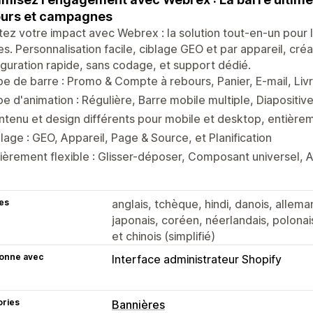
ours et campagnes
ez votre impact avec Webrex : la solution tout-en-un pour
es. Personnalisation facile, ciblage GEO et par appareil, créat
guration rapide, sans codage, et support dédié.
e de barre : Promo & Compte à rebours, Panier, E-mail, Livr
e d'animation : Régulière, Barre mobile multiple, Diapositiv
tenu et design différents pour mobile et desktop, entière
lage : GEO, Appareil, Page & Source, et Planification
ièrement flexible : Glisser-déposer, Composant universel, A
es
anglais, tchèque, hindi, danois, alleman
japonais, coréen, néerlandais, polonais
et chinois (simplifié)
ionne avec
Interface administrateur Shopify
ories
Bannières