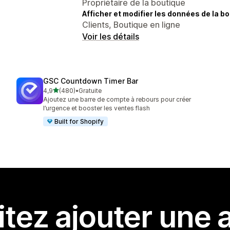
Propriétaire de la boutique
Afficher et modifier les données de la bo
Clients, Boutique en ligne
Voir les détails
GSC Countdown Timer Bar
étoile(s) sur 5
4,9
(480)
•
Gratuite
480 avis au total
Ajoutez une barre de compte à rebours pour créer
l’urgence et booster les ventes flash
Built for Shopify
tez ajouter une a