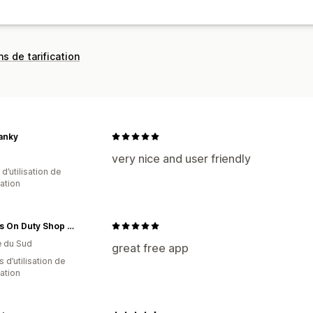
ns de tarification
anky
very nice and user friendly
d’utilisation de
cation
Guards On Duty Shop & Security Guards
e du Sud
great free app
 d’utilisation de
cation