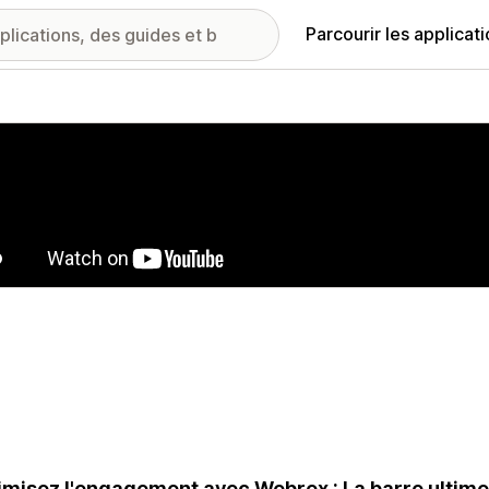
Parcourir les applicat
ie d’images vedette
misez l'engagement avec Webrex : La barre ultime