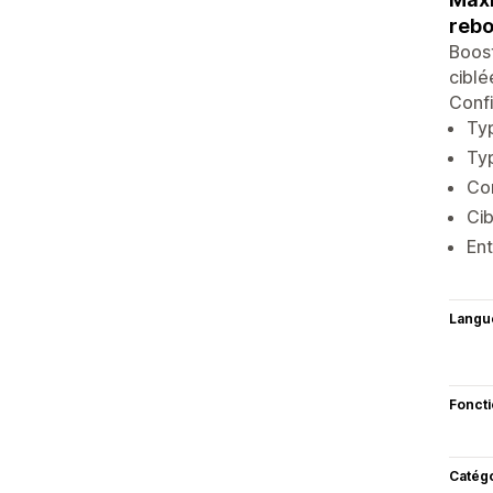
reb
Boost
ciblé
Confi
Typ
Typ
Con
Cib
Ent
Langu
Fonct
Catég