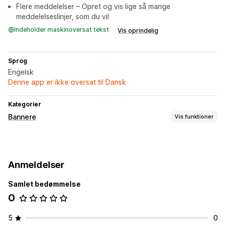
Flere meddelelser – Opret og vis lige så mange
meddelelseslinjer, som du vil
Indeholder maskinoversat tekst
Vis oprindelig
Sprog
Engelsk
Denne app er ikke oversat til Dansk
Kategorier
Bannere
Vis funktioner
Bannertype
Annonceringslinje
Gratis levering
Masseannoncering
Anmeldelser
Notifikation
Produktside
Promovering
Personligt tilpassede anbefalinger
Samlet bedømmelse
0
Tilpasning
Placering af banner
Animationer
Fastgjort visning
5
0
Links og knapper
Baggrunde
Farve og skrifttype