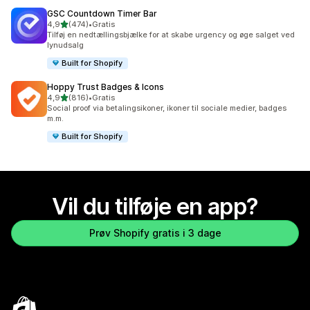
GSC Countdown Timer Bar
ud af 5 stjerner
4,9
(474)
•
Gratis
474 anmeldelser i alt
Tilføj en nedtællingsbjælke for at skabe urgency og øge salget ved
lynudsalg
Built for Shopify
Hoppy Trust Badges & Icons
ud af 5 stjerner
4,9
(816)
•
Gratis
816 anmeldelser i alt
Social proof via betalingsikoner, ikoner til sociale medier, badges
m.m.
Built for Shopify
Vil du tilføje en app?
Prøv Shopify gratis i 3 dage