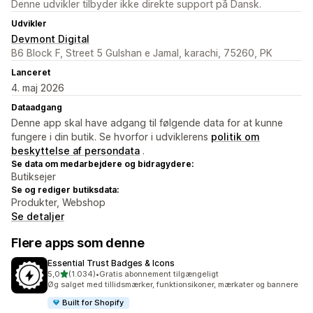
Denne udvikler tilbyder ikke direkte support på Dansk.
Udvikler
Devmont Digital
B6 Block F, Street 5 Gulshan e Jamal, karachi, 75260, PK
Lanceret
4. maj 2026
Dataadgang
Denne app skal have adgang til følgende data for at kunne
fungere i din butik. Se hvorfor i udviklerens
politik om
beskyttelse af persondata
.
Se data om medarbejdere og bidragydere:
Butiksejer
Se og rediger butiksdata:
Produkter, Webshop
Se detaljer
Flere apps som denne
Essential Trust Badges & Icons
ud af 5 stjerner
5,0
(1.034)
•
Gratis abonnement tilgængeligt
1034 anmeldelser i alt
Øg salget med tillidsmærker, funktionsikoner, mærkater og bannere
Built for Shopify