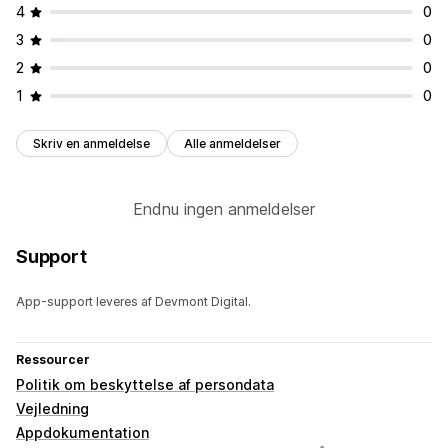
4
0
Dynamisk på mobil
Målretning mod lokation
3
0
Målretning af kampagner
2
0
Analyser og rapportering
1
0
Kundesegmenter
Skriv en anmeldelse
Alle anmeldelser
Endnu ingen anmeldelser
Support
App-support leveres af Devmont Digital.
Ressourcer
Politik om beskyttelse af persondata
Vejledning
Appdokumentation