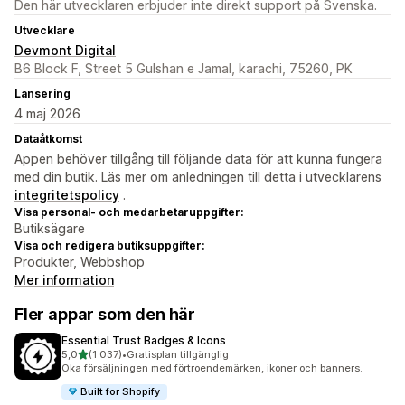
Den här utvecklaren erbjuder inte direkt support på Svenska.
Utvecklare
Devmont Digital
B6 Block F, Street 5 Gulshan e Jamal, karachi, 75260, PK
Lansering
4 maj 2026
Dataåtkomst
Appen behöver tillgång till följande data för att kunna fungera
med din butik. Läs mer om anledningen till detta i utvecklarens
integritetspolicy
.
Visa personal- och medarbetaruppgifter:
Butiksägare
Visa och redigera butiksuppgifter:
Produkter, Webbshop
Mer information
Fler appar som den här
Essential Trust Badges & Icons
av 5 stjärnor
5,0
(1 037)
•
Gratisplan tillgänglig
1037 recensioner totalt
Öka försäljningen med förtroendemärken, ikoner och banners.
Built for Shopify