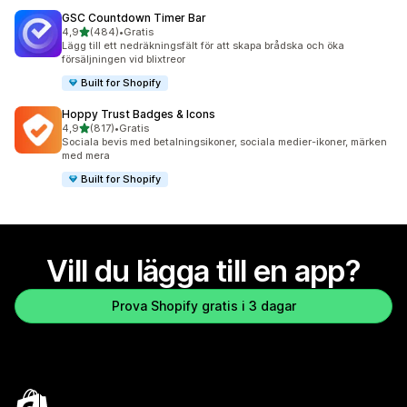
GSC Countdown Timer Bar
av 5 stjärnor
4,9
(484)
•
Gratis
484 recensioner totalt
Lägg till ett nedräkningsfält för att skapa brådska och öka
försäljningen vid blixtreor
Built for Shopify
Hoppy Trust Badges & Icons
av 5 stjärnor
4,9
(817)
•
Gratis
817 recensioner totalt
Sociala bevis med betalningsikoner, sociala medier-ikoner, märken
med mera
Built for Shopify
Vill du lägga till en app?
Prova Shopify gratis i 3 dagar