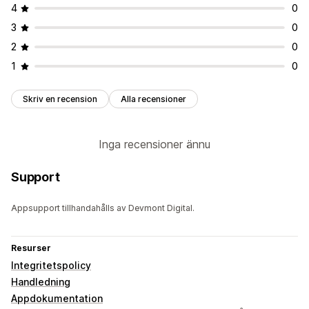
4
0
Mobilanpassning
Geografisk målinriktning
3
0
Målinriktning för kampanj
2
0
Analyser och rapporter
1
0
Kundsegment
Skriv en recension
Alla recensioner
Inga recensioner ännu
Support
Appsupport tillhandahålls av Devmont Digital.
Resurser
Integritetspolicy
Handledning
Appdokumentation