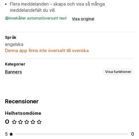
Flera meddelanden – skapa och visa så många
meddelandefält du vill.
Innehåller automatöversatt text
Visa original
Språk
engelska
Denna app finns inte översatt till svenska
Kategorier
Banners
Visa funktioner
Bannertyp
Fält med meddelande
Fri frakt
Stäng meddelande
Recensioner
Avisering
Produktsidor
Kampanj
Personliga rekommendationer
Helhetsomdöme
0
Anpassning
Bannerposition
Animeringar
Klisterdisplay
5
0
Länkar och knappar
Bakgrunder
Färg och teckensnitt