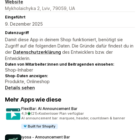
Website
Mykholaichyka 2, Lviv, 79059, UA
Eingeführt
9. Dezember 2025
Datenzugriff
Damit diese App in deinem Shop funktioniert, benötigt sie
Zugriff auf die folgenden Daten. Die Gründe dafür findest du in
der
Datenschutzerklärung
des Entwicklers bzw. der
Entwicklerin.
Daten von Mitarbeiter:innen und Beitragenden einsehen:
Shop-Inhaber
Shop-Daten anzeigen:
Produkte, Onlineshop
Details sehen
Mehr Apps wie diese
FlexiBar: AI Announcement Bar
von 5 Sternen
4,9
(21)
•
Kostenloser Plan verfügbar
21 Rezensionen insgesamt
AI announcement bar: marquee, header, countdown & banner
Built for Shopify
iyosa ‑ Announcement Bar