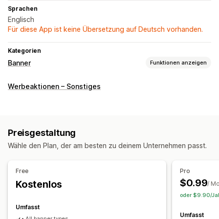
Sprachen
Englisch
Für diese App ist keine Übersetzung auf Deutsch vorhanden.
Kategorien
Banner
Funktionen anzeigen
Bannertyp
Werbeaktionen – Sonstiges
Ankündigungsleiste
Kostenloser Versand
Mehrere Ankündigungen
Werbung
Countdown
Anpassung
Preisgestaltung
Bannerposition
Animationen
Fixiertes Display
Wähle den Plan, der am besten zu deinem Unternehmen passt.
Links und Schaltflächen
Hintergründe
Farbe und Schriftart
Emojis
Responsivität für Mobilgeräte
Free
Pro
$0.99
Kostenlos
/ M
Analysen und Berichte
oder $9.90/Jah
A/B-Tests
Leistungsverfolgung
Analysen in Echtzeit
Umfasst
Traffic-Berichte
Umfasst
• All banner types