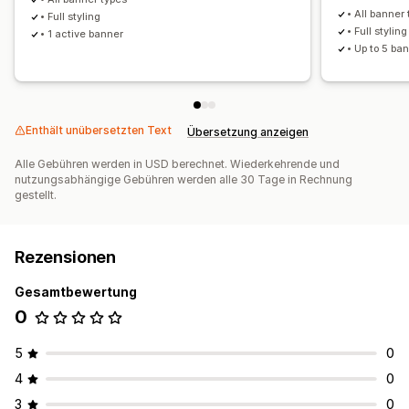
• All banner
• Full styling
• Full styling
• 1 active banner
• Up to 5 ba
Enthält unübersetzten Text
Übersetzung anzeigen
Alle Gebühren werden in USD berechnet. Wiederkehrende und
nutzungsabhängige Gebühren werden alle 30 Tage in Rechnung
gestellt.
Rezensionen
Gesamtbewertung
0
5
0
4
0
3
0