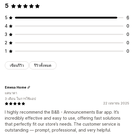
5
การกำหนดเป้าหมายทางภูมิศาสตร์
การกำหนดเป้าหมายแคมเปญ
5
6
การวิเคราะห์และการรายงาน
4
0
รายงานยอดเข้าชมร้านค้า
3
0
2
0
1
0
เขียนรีวิว
รีวิวทั้งหมด
Emesa Home
แคนาดา
3 เดือน ในการใช้แอป
22 เมษายน 2025
I highly recommend the B&B - Announcements Bar app. It’s
incredibly effective and easy to use, offering fast solutions
that perfectly fit our store’s needs. The customer service is
outstanding — prompt, professional, and very helpful.