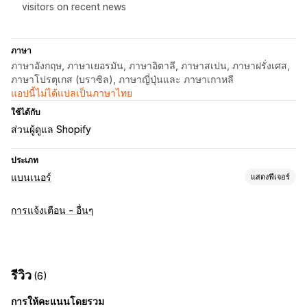
visitors on recent news
ภาษา
ภาษาอังกฤษ, ภาษาเยอรมัน, ภาษาอิตาลี, ภาษาสเปน, ภาษาฝรั่งเศส,
ภาษาโปรตุเกส (บราซิล), ภาษาญี่ปุ่นและ ภาษาเกาหลี
แอปนี้ไม่ได้แปลเป็นภาษาไทย
ใช้ได้กับ
ส่วนผู้ดูแล Shopify
ประเภท
แบนเนอร์
แสดงฟีเจอร์
ประเภทแบนเนอร์
การแจ้งเตือน - อื่นๆ
แถบการประกาศ
ประกาศหลายฉบับ
การแจ้งเตือน
ส่งเสริมการขาย
การปรับแต่ง
ตำแหน่งแบนเนอร์
ภาพเคลื่อนไหว
การแสดงผลแบบยึดตำแหน่ง
รีวิว
(6)
ลิงก์และปุ่ม
สีและแบบอักษร
อิโมจิ
หลายภาษา
การให้คะแนนโดยรวม
การเปลี่ยนรูปแบบตามการแสดงผลบนมือถือ
การกำหนดเวลา