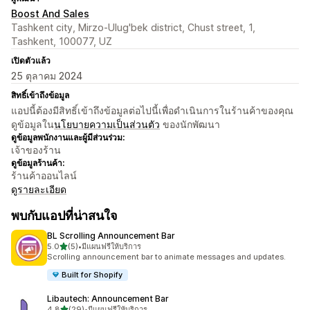
Boost And Sales
Tashkent city, Mirzo-Ulug'bek district, Chust street, 1,
Tashkent, 100077, UZ
เปิดตัวแล้ว
25 ตุลาคม 2024
สิทธิ์เข้าถึงข้อมูล
แอปนี้ต้องมีสิทธิ์เข้าถึงข้อมูลต่อไปนี้เพื่อดำเนินการในร้านค้าของคุณ
ดูข้อมูลใน
นโยบายความเป็นส่วนตัว
ของนักพัฒนา
ดูข้อมูลพนักงานและผู้มีส่วนร่วม:
เจ้าของร้าน
ดูข้อมูลร้านค้า:
ร้านค้าออนไลน์
ดูรายละเอียด
พบกับแอปที่น่าสนใจ
BL Scrolling Announcement Bar
เต็ม 5 ดาว
5.0
(5)
•
มีแผนฟรีให้บริการ
ทั้งหมด 5 รีวิว
Scrolling announcement bar to animate messages and updates.
Built for Shopify
Libautech: Announcement Bar
เต็ม 5 ดาว
4.8
(29)
•
มีแผนฟรีให้บริการ