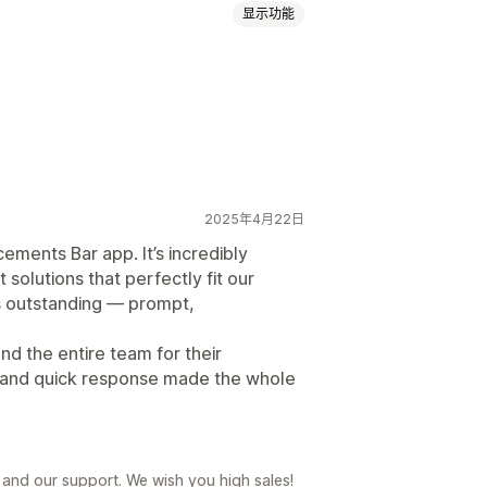
显示功能
颜色和字体
表情符号
多语言
宣传活动定向
2025年4月22日
ments Bar app. It’s incredibly
 solutions that perfectly fit our
s outstanding — prompt,
nd the entire team for their
n and quick response made the whole
and our support. We wish you high sales!