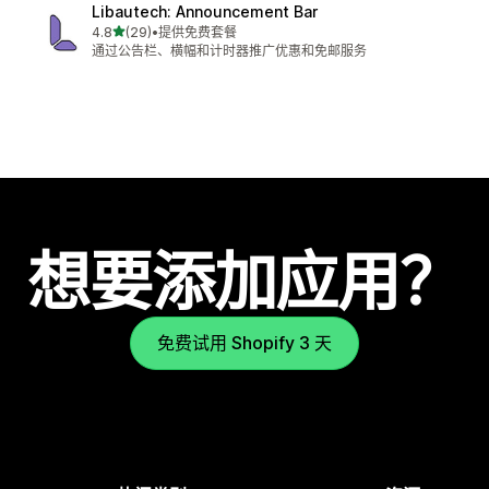
Libautech: Announcement Bar
星（满分 5 星）
4.8
(29)
•
提供免费套餐
总共 29 条评论
通过公告栏、横幅和计时器推广优惠和免邮服务
想要添加应用？
免费试用 Shopify 3 天