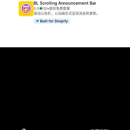
BL Scrolling Announcement Bar
星（满分 5 星）
5.0
(5)
•
提供免费套餐
总共 5 条评论
滚动公告栏，以动画形式呈现消息和更新。
Built for Shopify