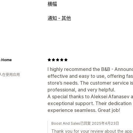
横幅
横幅类型
通知 - 其他
公告栏
多个公告
通知
促销
自定义
横幅位置
动画
粘性展示
链接和按钮
自动适应移动设备
安排日程
地理定位
 Home
分析和报告
I highly recommend the B&B - Announce
流量报告
 人在使用应用
effective and easy to use, offering fast
store’s needs. The customer service i
professional, and very helpful.
A special thanks to Aleksei Afanasev a
exceptional support. Their dedicatio
experience seamless. Great job!
Boost And Sales已回复 2025年4月23日
Thank you for your review about the app 