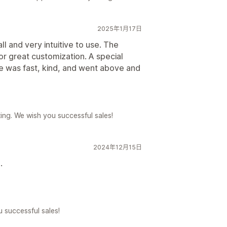
2025年1月17日
ll and very intuitive to use. The
for great customization. A special
e was fast, kind, and went above and
ting. We wish you successful sales!
2024年12月15日
.
u successful sales!