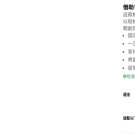
借助
这款
以轻
帮助
固
一
安
界
促
包含
语言
适配以