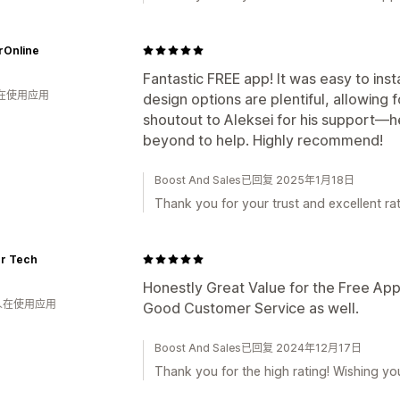
rOnline
Fantastic FREE app! It was easy to insta
人在使用应用
design options are plentiful, allowing 
shoutout to Aleksei for his support—h
beyond to help. Highly recommend!
Boost And Sales已回复 2025年1月18日
Thank you for your trust and excellent ra
r Tech
Honestly Great Value for the Free App
 人在使用应用
Good Customer Service as well.
Boost And Sales已回复 2024年12月17日
Thank you for the high rating! Wishing yo