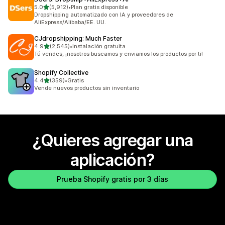
de 5 estrellas
5.0
(5,912)
•
Plan gratis disponible
5912 reseñas en total
Dropshipping automatizado con IA y proveedores de
AliExpress/Alibaba/EE. UU.
CJdropshipping: Much Faster
de 5 estrellas
4.9
(2,545)
•
Instalación gratuita
2545 reseñas en total
Tú vendes, ¡nosotros buscamos y enviamos los productos por ti!
Shopify Collective
de 5 estrellas
4.4
(359)
•
Gratis
359 reseñas en total
Vende nuevos productos sin inventario
¿Quieres agregar una
aplicación?
Prueba Shopify gratis por 3 días