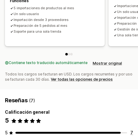
Funciones
China
Estados Unidos
Importacione
5 importaciones de productos al mes
Un solo usua
Un solo usuario
Importación
Importación desde 3 proveedores
Preparación 
Preparación de 5 pedidos al mes
Gestión de 
Soporte para una sola tienda
Una sola ti
Contiene texto traducido automáticamente
Mostrar original
Todos los cargos se facturan en USD. Los cargos recurrentes y por uso
se facturan cada 30 días.
Ver todas las opciones de precios
Reseñas
(7)
Calificación general
5
5
7