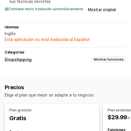
sus técnicas secretas
Contiene texto traducido automáticamente
Mostrar original
Idiomas
Inglés
Esta aplicación no está traducida al Español
Categorías
Dropshipping
Mostrar funciones
Productos que puedes adquirir
Ropa y accesorios
Maletas y equipaje
Hogar y jardín
Precios
Salud y belleza
Comida y bebidas
Electrónica
Elige el plan que mejor se adapte a tu negocio.
Arte y manualidades
Entretenimiento y multimedia
Juguetes y juegos
Productos para bebés
Plan gratuito
Plan estánda
Productos deportivos
Productos para mascotas
Muebles
$29.99
Gratis
al
Negocio y oficina
Hardware
Automóvil
Sucursales de abastecimiento
Funciones